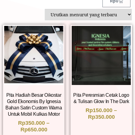
Rp
0
Pita Hadiah Besar Oikostar
Pita Peresmian Cetak Logo
Gold Ekonomis By Ignesia
& Tulisan Glow In The Dark
Bahan Satin Custom Warna
Rp
150.000
–
Untuk Mobil Kulkas Motor
Rp
350.000
Rp
350.000
–
Rp
650.000