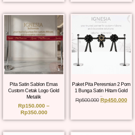
Pita Satin Sablon Emas
Paket Pita Peresmian 2 Pom
Custom Cetak Logo Gold
1 Bunga Satin Hitam Gold
Metalik
Dinilai
Rp
500.000
Rp
5.00
450.000
dari 5
Rp
150.000
–
Rp
350.000