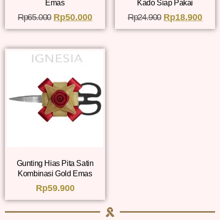
Emas
Kado Siap Pakai
Rp
65.000
Rp
50.000
Rp
24.900
Rp
18.900
Gunting Hias Pita Satin
Kombinasi Gold Emas
Rp
59.900