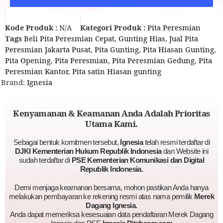
Kode Produk :
N/A
Kategori Produk :
Pita Peresmian
Tags
Beli Pita Peresmian Cepat
,
Gunting Hias
,
Jual Pita
Peresmian Jakarta Pusat
,
Pita Gunting
,
Pita Hiasan Gunting
,
Pita Opening
,
Pita Peresmian
,
Pita Peresmian Gedung
,
Pita
Peresmian Kantor
,
Pita satin Hiasan gunting
Brand:
Ignesia
Kenyamanan & Keamanan Anda Adalah Prioritas
Utama Kami.
Sebagai bentuk komitmen tersebut,
Ignesia
telah resmi terdaftar di
DJKI Kementerian Hukum Republik Indonesia
dan Website ini
sudah terdaftar di
PSE Kementerian Komunikasi dan Digital
Republik Indonesia.
Demi menjaga keamanan bersama, mohon pastikan Anda hanya
melakukan pembayaran ke rekening resmi atas nama pemilik
Merek
Dagang Ignesia.
Anda dapat memeriksa kesesuaian data pendaftaran Merek Dagang