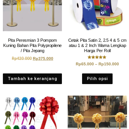
Pita Peresmian 3 Pompom
Cetak Pita Satin 2, 2.5 4 & 5 cm
Kuning Bahan Pita Polypropilene
atau 1 & 2 Inch Warna Lengkap
/ Pita Jepang
Harga Per Roll
Rp
420.000
Rp
375.000
Dinilai
Rp
65.000
–
Rp
150.000
5.00
dari 5
Tambah ke keranjang
Pilih opsi