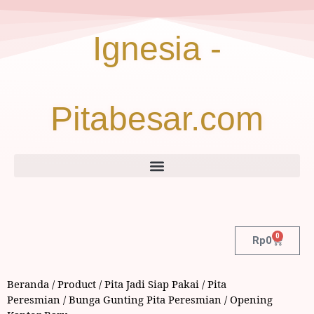
Ignesia -
Pitabesar.com
0
Rp
0
Beranda
/
Product
/
Pita Jadi Siap Pakai
/
Pita
Peresmian
/ Bunga Gunting Pita Peresmian / Opening