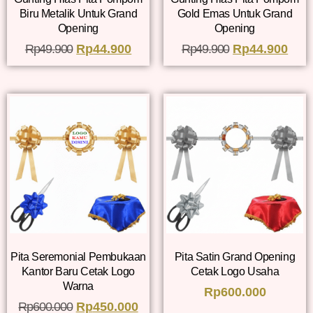
Biru Metalik Untuk Grand
Gold Emas Untuk Grand
Opening
Opening
Rp
49.900
Rp
44.900
Rp
49.900
Rp
44.900
Pita Seremonial Pembukaan
Pita Satin Grand Opening
Kantor Baru Cetak Logo
Cetak Logo Usaha
Warna
Rp
600.000
Rp
600.000
Rp
450.000