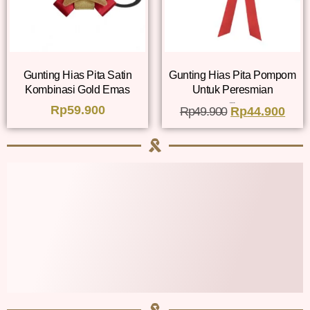
Gunting Hias Pita Satin
Gunting Hias Pita Pompom
Kombinasi Gold Emas
Untuk Peresmian
Rp
59.900
Dinilai
Rp
49.900
Rp
5.00
44.900
dari 5