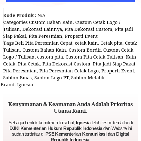
Kode Produk :
N/A
Categories
Custom Bahan Kain
,
Custom Cetak Logo /
Tulisan
,
Dekorasi Lainnya
,
Pita Dekorasi Custom
,
Pita Jadi
Siap Pakai
,
Pita Peresmian
,
Properti Event
Tags
Beli Pita Peresmian Cepat
,
cetak kain
,
Cetak pita
,
Cetak
Tulisan
,
Custom Bahan Kain
,
Custom Bordir
,
Custom Cetak
Logo / Tulisan
,
custom pita
,
Custom Pita Cetak Tulisan
,
Kain
Cetak
,
Pita Cetak
,
Pita Dekorasi Custom
,
Pita Jadi Siap Pakai
,
Pita Peresmian
,
Pita Peresmian Cetak Logo
,
Properti Event
,
Sablon Emas
,
Sablon Logo PT
,
Sablon Metalik
Brand:
Ignesia
Kenyamanan & Keamanan Anda Adalah Prioritas
Utama Kami.
Sebagai bentuk komitmen tersebut,
Ignesia
telah resmi terdaftar di
DJKI Kementerian Hukum Republik Indonesia
dan Website ini
sudah terdaftar di
PSE Kementerian Komunikasi dan Digital
Republik Indonesia.