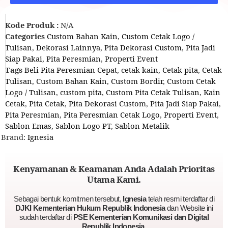
Kode Produk :
N/A
Categories
Custom Bahan Kain
,
Custom Cetak Logo /
Tulisan
,
Dekorasi Lainnya
,
Pita Dekorasi Custom
,
Pita Jadi
Siap Pakai
,
Pita Peresmian
,
Properti Event
Tags
Beli Pita Peresmian Cepat
,
cetak kain
,
Cetak pita
,
Cetak
Tulisan
,
Custom Bahan Kain
,
Custom Bordir
,
Custom Cetak
Logo / Tulisan
,
custom pita
,
Custom Pita Cetak Tulisan
,
Kain
Cetak
,
Pita Cetak
,
Pita Dekorasi Custom
,
Pita Jadi Siap Pakai
,
Pita Peresmian
,
Pita Peresmian Cetak Logo
,
Properti Event
,
Sablon Emas
,
Sablon Logo PT
,
Sablon Metalik
Brand:
Ignesia
Kenyamanan & Keamanan Anda Adalah Prioritas
Utama Kami.
Sebagai bentuk komitmen tersebut,
Ignesia
telah resmi terdaftar di
DJKI Kementerian Hukum Republik Indonesia
dan Website ini
sudah terdaftar di
PSE Kementerian Komunikasi dan Digital
Republik Indonesia.