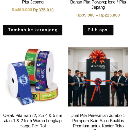
Pita Jepang
Bahan Pita Polypropilene / Pita
Jepang
Rp
450.000
Rp
375.010
Rp
99.900
–
Rp
225.000
Tambah ke keranjang
Pilih opsi
Cetak Pita Satin 2, 2.5 4 & 5 cm
Jual Pita Peresmian Jumbo 1
atau 1 & 2 Inch Warna Lengkap
Pompom Kain Satin Kualitas
Harga Per Roll
Premium untuk Kantor Toko