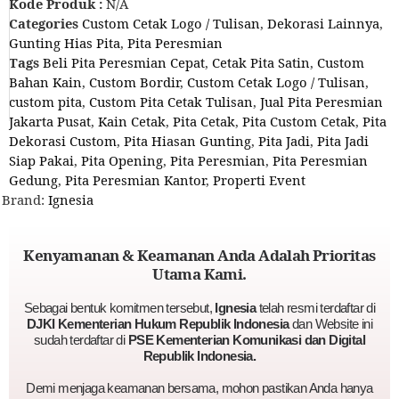
Kode Produk :
N/A
Categories
Custom Cetak Logo / Tulisan
,
Dekorasi Lainnya
,
Gunting Hias Pita
,
Pita Peresmian
Tags
Beli Pita Peresmian Cepat
,
Cetak Pita Satin
,
Custom
Bahan Kain
,
Custom Bordir
,
Custom Cetak Logo / Tulisan
,
custom pita
,
Custom Pita Cetak Tulisan
,
Jual Pita Peresmian
Jakarta Pusat
,
Kain Cetak
,
Pita Cetak
,
Pita Custom Cetak
,
Pita
Dekorasi Custom
,
Pita Hiasan Gunting
,
Pita Jadi
,
Pita Jadi
Siap Pakai
,
Pita Opening
,
Pita Peresmian
,
Pita Peresmian
Gedung
,
Pita Peresmian Kantor
,
Properti Event
Brand:
Ignesia
Kenyamanan & Keamanan Anda Adalah Prioritas
Utama Kami.
Sebagai bentuk komitmen tersebut,
Ignesia
telah resmi terdaftar di
DJKI Kementerian Hukum Republik Indonesia
dan Website ini
sudah terdaftar di
PSE Kementerian Komunikasi dan Digital
Republik Indonesia.
Demi menjaga keamanan bersama, mohon pastikan Anda hanya