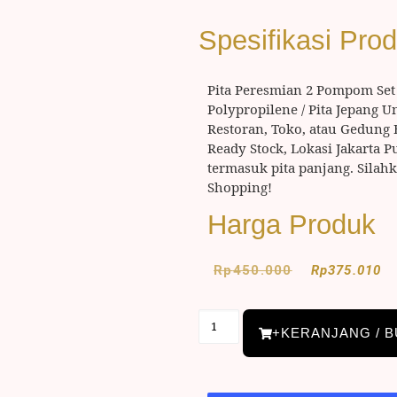
Spesifikasi Pro
Pita Peresmian 2 Pompom Set
Polypropilene / Pita Jepang 
Restoran, Toko, atau Gedung 
Ready Stock, Lokasi Jakarta P
termasuk pita panjang. Sila
Shopping!
Harga Produk
Rp
450.000
Rp
375.010
+KERANJANG / B