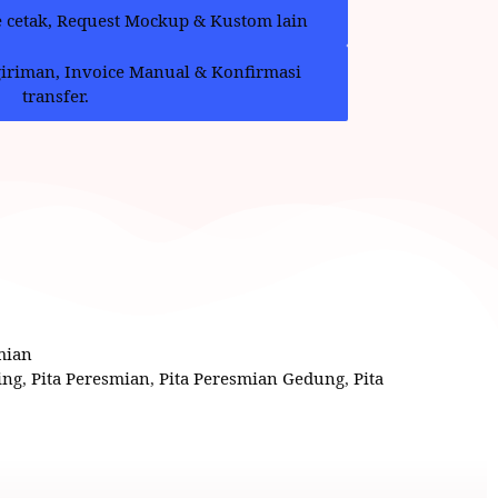
e cetak, Request Mockup & Kustom lain
giriman, Invoice Manual & Konfirmasi
transfer.
mian
ing
,
Pita Peresmian
,
Pita Peresmian Gedung
,
Pita