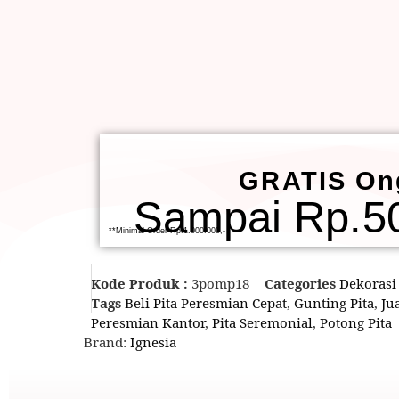
GRATIS On
Sampai Rp.50
**Minimal Order Rp.1.000.000,-
Kode Produk :
3pomp18
Categories
Dekorasi
Tags
Beli Pita Peresmian Cepat
,
Gunting Pita
,
Ju
Peresmian Kantor
,
Pita Seremonial
,
Potong Pita
Brand:
Ignesia