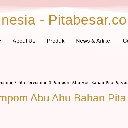
gnesia - Pitabesar.c
e
About Us
Produk
News & Artikel
C
resmian
/ Pita Peresmian 3 Pompom Abu Abu Bahan Pita Polypro
mpom Abu Abu Bahan Pita P