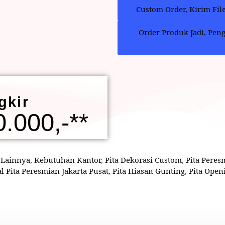
Custom Order, Kirim Fil
Order Produk Jadi, Pen
gkir
.000,-**
 Lainnya
,
Kebutuhan Kantor
,
Pita Dekorasi Custom
,
Pita Peres
al Pita Peresmian Jakarta Pusat
,
Pita Hiasan Gunting
,
Pita Open