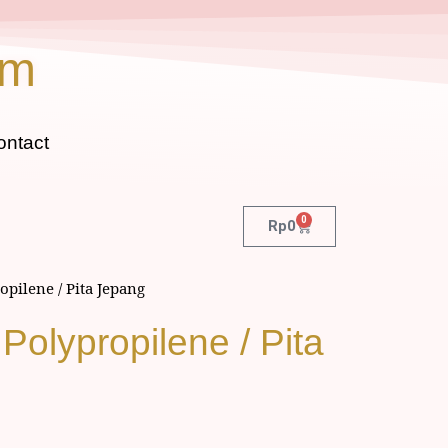
om
ontact
0
Rp
0
pilene / Pita Jepang
olypropilene / Pita