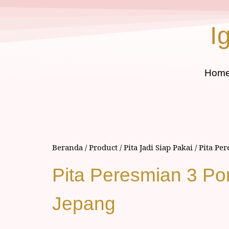
I
Hom
Beranda
/
Product
/
Pita Jadi Siap Pakai
/
Pita Pe
Pita Peresmian 3 Po
Jepang