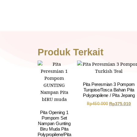
Produk Terkait
Pita Peresmian 3 Pompom
Turqoise/Tosca Bahan Pita
Polypropilene / Pita Jepang
Rp
450.000
Rp
375.010
Pita Opening 1
Pompom Set
Nampan Gunting
Biru Muda Pita
Polypropilene/Pita