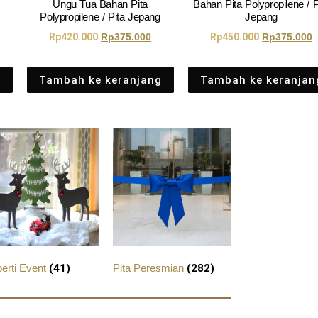
Ungu Tua Bahan Pita
Bahan Pita Polypropilene / P
Polypropilene / Pita Jepang
Jepang
Rp
420.000
Rp
375.000
Rp
450.000
Rp
375.000
g
Tambah ke keranjang
Tambah ke keranjan
perti Event
(41)
Pita Peresmian
(282)