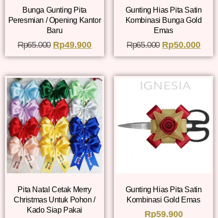
Bunga Gunting Pita
Gunting Hias Pita Satin
Peresmian / Opening Kantor
Kombinasi Bunga Gold
Baru
Emas
Rp
65.000
Rp
49.900
Rp
65.000
Rp
50.000
Pita Natal Cetak Merry
Gunting Hias Pita Satin
Christmas Untuk Pohon /
Kombinasi Gold Emas
Kado Siap Pakai
Rp
59.900