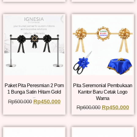
Paket Pita Peresmian 2 Pom
Pita Seremonial Pembukaan
1 Bunga Satin Hitam Gold
Kantor Baru Cetak Logo
Warna
Dinilai
Rp
500.000
Rp
5.00
450.000
dari 5
Rp
600.000
Rp
450.000