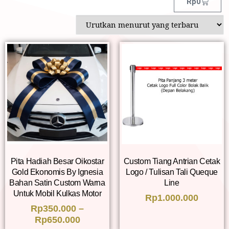
Rp
0
Pita Hadiah Besar Oikostar
Custom Tiang Antrian Cetak
Gold Ekonomis By Ignesia
Logo / Tulisan Tali Queque
Bahan Satin Custom Warna
Line
Untuk Mobil Kulkas Motor
Rp
1.000.000
Rp
350.000
–
Rp
650.000