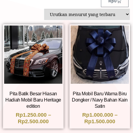
Rp
0
Pita Batik Besar Hiasan
Pita Mobil Baru Warna Biru
Hadiah Mobil Baru Heritage
Dongker / Navy Bahan Kain
edition
Satin
Rp
1.250.000
–
Rp
1.000.000
–
Rp
2.500.000
Rp
1.500.000