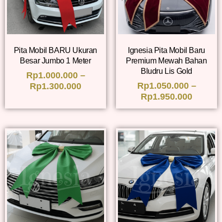
Pita Mobil BARU Ukuran
Ignesia Pita Mobil Baru
Besar Jumbo 1 Meter
Premium Mewah Bahan
Bludru Lis Gold
Rp
1.000.000
–
Rp
1.050.000
–
Rp
1.300.000
Rp
1.950.000