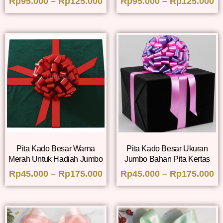
Rp
95.000
–
Rp
125.000
Rp
95.000
–
Rp
125.000
Pita Kado Besar Warna
Pita Kado Besar Ukuran
Merah Untuk Hadiah Jumbo
Jumbo Bahan Pita Kertas
Rp
45.000
–
Rp
175.000
Rp
45.000
–
Rp
175.000