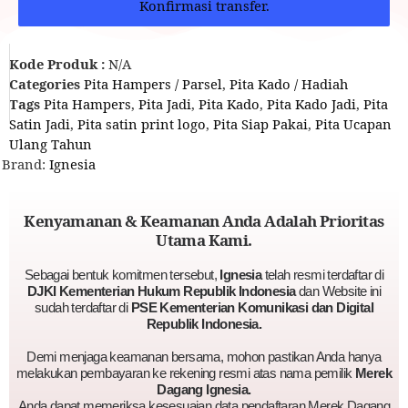
Konfirmasi transfer.
Kode Produk :
N/A
Categories
Pita Hampers / Parsel
,
Pita Kado / Hadiah
Tags
Pita Hampers
,
Pita Jadi
,
Pita Kado
,
Pita Kado Jadi
,
Pita
Satin Jadi
,
Pita satin print logo
,
Pita Siap Pakai
,
Pita Ucapan
Ulang Tahun
Brand:
Ignesia
Kenyamanan & Keamanan Anda Adalah Prioritas
Utama Kami.
Sebagai bentuk komitmen tersebut,
Ignesia
telah resmi terdaftar di
DJKI Kementerian Hukum Republik Indonesia
dan Website ini
sudah terdaftar di
PSE Kementerian Komunikasi dan Digital
Republik Indonesia.
Demi menjaga keamanan bersama, mohon pastikan Anda hanya
melakukan pembayaran ke rekening resmi atas nama pemilik
Merek
Dagang Ignesia.
Anda dapat memeriksa kesesuaian data pendaftaran Merek Dagang