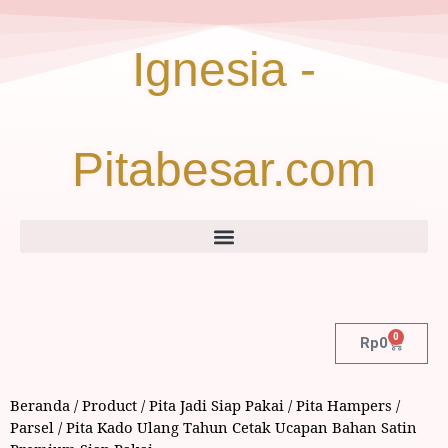
Ignesia -
Pitabesar.com
0
Rp
0
Beranda
/
Product
/
Pita Jadi Siap Pakai
/
Pita Hampers /
Parsel
/ Pita Kado Ulang Tahun Cetak Ucapan Bahan Satin