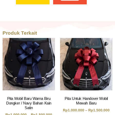
Produk Terkait
Pita Mobil Baru Warna Biru
Pita Untuk Handover Mobil
Dongker / Navy Bahan Kain
Mewah Baru
Satin
Rp
1.000.000
–
Rp
1.500.000
Rp
1.000.000
–
Rp
1.500.000