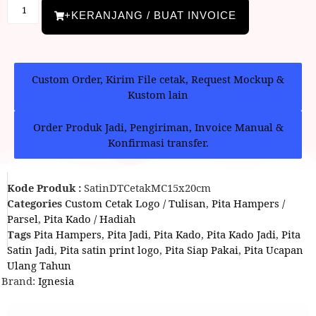
+KERANJANG / BUAT INVOICE
Custom Order, Kirim File cetak, Request Mockup &
Kustom lain
Order Produk Jadi, Pengiriman, Invoice Manual &
Konfirmasi transfer.
Kode Produk :
SatinDTCetakMC15x20cm
Categories
Custom Cetak Logo / Tulisan
,
Pita Hampers /
Parsel
,
Pita Kado / Hadiah
Tags
Pita Hampers
,
Pita Jadi
,
Pita Kado
,
Pita Kado Jadi
,
Pita
Satin Jadi
,
Pita satin print logo
,
Pita Siap Pakai
,
Pita Ucapan
Ulang Tahun
Brand:
Ignesia