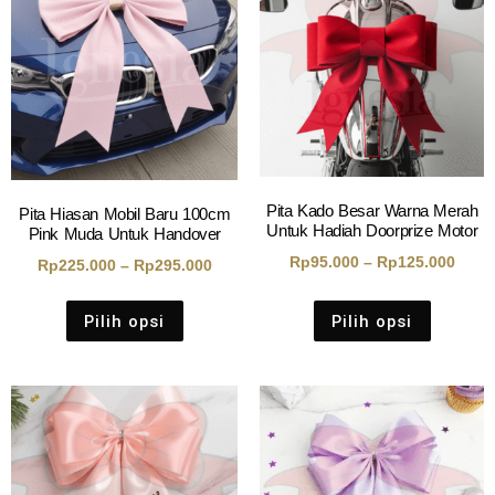
Pita Kado Besar Warna Merah
Pita Hiasan Mobil Baru 100cm
Untuk Hadiah Doorprize Motor
Pink Muda Untuk Handover
Rp
95.000
–
Rp
125.000
Rp
225.000
–
Rp
295.000
Pilih opsi
Pilih opsi