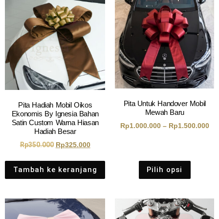
Pita Untuk Handover Mobil
Pita Hadiah Mobil Oikos
Mewah Baru
Ekonomis By Ignesia Bahan
Satin Custom Warna Hiasan
Rp
1.000.000
–
Rp
1.500.000
Hadiah Besar
Rp
350.000
Rp
325.000
Tambah ke keranjang
Pilih opsi