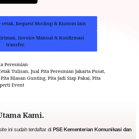
e cetak, Request Mockup & Kustom lain
giriman, Invoice Manual & Konfirmasi
transfer.
ta Peresmian
Cetak Tulisan
,
Jual Pita Peresmian Jakarta Pusat
,
,
Pita Hiasan Gunting
,
Pita Jadi Siap Pakai
,
Pita
perti Event
Utama Kami.
te ini sudah terdaftar di
PSE Kementerian Komunikasi dan