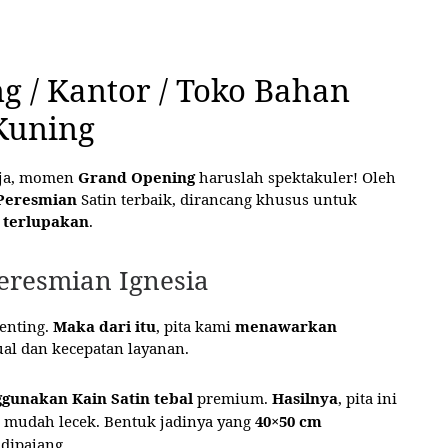
g / Kantor / Toko Bahan
Kuning
aja, momen
Grand Opening
haruslah spektakuler! Oleh
 Peresmian
Satin terbaik, dirancang khusus untuk
 terlupakan
.
eresmian Ignesia
penting.
Maka dari itu
, pita kami
menawarkan
l dan kecepatan layanan.
gunakan
Kain Satin tebal
premium.
Hasilnya
, pita ini
k mudah lecek. Bentuk jadinya yang
40×50 cm
 dipajang.