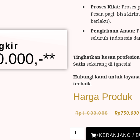
Proses Kilat:
Proses p
Pesan pagi, bisa kiri
berlaku).
Pengiriman Aman:
P
seluruh Indonesia da
gkir
.000,-**
Tingkatkan kesan profesion
Satin
sekarang di Ignesia!
Hubungi kami untuk layana
terbaik.
Harga Produk
Rp
1.000.000
Rp
750.000
+KERANJANG / B