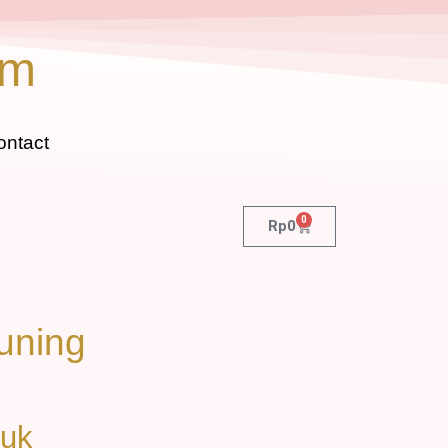
om
ontact
0
Rp
0
uning
duk