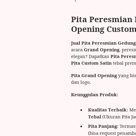
Pita Peresmian 
Opening Custom 
Jual Pita Peresmian Gedung
acara
Grand Opening
, pere
elegan? Dapatkan
Pita Peres
Pita Custom Satin
tebal premi
Pita Grand Opening
yang bi
dan logo.
Keunggulan Produk:
Kualitas Terbaik:
Me
Tebal
(Ukuran Pita Ja
Pita Panjang:
Termasu
(bisa request penamb