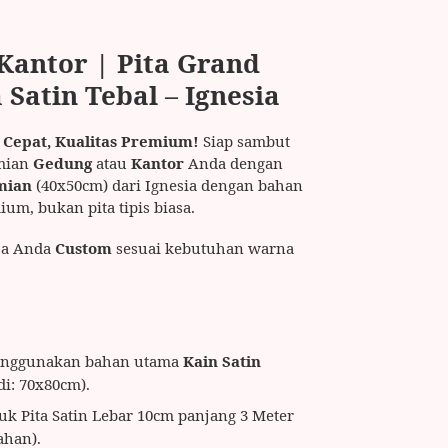
Kantor | Pita Grand
Satin Tebal – Ignesia
 Cepat, Kualitas Premium!
Siap sambut
smian
Gedung
atau
Kantor
Anda dengan
mian
(40x50cm) dari Ignesia dengan bahan
um, bukan pita tipis biasa.
sa Anda
Custom
sesuai kebutuhan warna
nggunakan bahan utama
Kain Satin
di: 70x80cm).
k Pita Satin Lebar 10cm panjang 3 Meter
ahan).