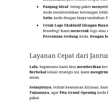
Panjang Ideal:
Setiap paket
menyert
Anda membutuhkan bentangan lebih
Satin
Anda dengan biaya tambahan Pe
Cetak Logo Eksklusif (dengan Bia
branding
! Kami
mencetak
logo atau 
Peresmian Gedung
Anda.
Dengan b
Layanan Cepat dari Jantu
Lalu
, bagaimana kami bisa
memberikan
kec
Berbekal
lokasi strategis ini, kami
mengiri
aman.
Selanjutnya
, terkait keamanan kiriman, ka
Tujuannya
, agar
Pita Grand Opening
Anda
pakai.