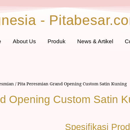
gnesia - Pitabesar.c
e
About Us
Produk
News & Artikel
C
resmian
/ Pita Peresmian Grand Opening Custom Satin Kuning
nd Opening Custom Satin K
Spesifikasi Pro