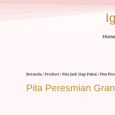
I
Hom
Beranda
/
Product
/
Pita Jadi Siap Pakai
/
Pita Pe
Pita Peresmian Gra