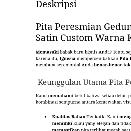
Deskripsi
Pita Peresmian Gedun
Satin Custom Warna 
Memasuki
babak baru bisnis Anda? Tentu s
karena itu,
Ignesia
mempersembahkan
Pita
membuat seremonial Anda
benar-benar tak
Keunggulan Utama Pita P
Kami
memahami
betul bahwa setiap detail 
kombinasi sempurna antara kemewahan visua
Kualitas Bahan Terbaik:
Kami
meng
memiliki
kilau yang elegan dan tida
memastikan
pita terlihat megah saat