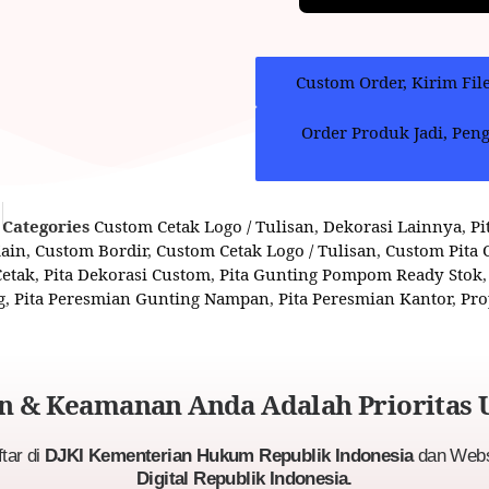
Custom Order, Kirim Fil
Order Produk Jadi, Pen
Categories
Custom Cetak Logo / Tulisan
,
Dekorasi Lainnya
,
Pi
ain
,
Custom Bordir
,
Custom Cetak Logo / Tulisan
,
Custom Pita 
Cetak
,
Pita Dekorasi Custom
,
Pita Gunting Pompom Ready Stok
g
,
Pita Peresmian Gunting Nampan
,
Pita Peresmian Kantor
,
Pro
 & Keamanan Anda Adalah Prioritas 
ftar di
DJKI Kementerian Hukum Republik Indonesia
dan Websi
Digital Republik Indonesia.