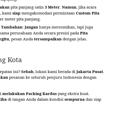
akan
pita panjang satin
3 Meter
.
Namun
, jika acara
, kami
siap
mengakomodasi permintaan
Custom Pita
r meter pita panjang.
ya Tambahan:
Jangan
hanya meresmikan, tapi juga
nama perusahaan Anda secara presisi pada
Pita
egitu
, pesan Anda
tersampaikan
dengan jelas.
ng Kota
epatan ini?
Sebab
, lokasi kami berada di
Jakarta Pusat
.
mkan
pesanan ke seluruh penjuru Indonesia dengan
mi
melakukan
Packing Kardus
yang ekstra kuat.
tiba
di tangan Anda dalam kondisi
sempurna
dan siap