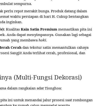
embulat sempurna.
k perlu repot merakit bunga. Produk datang dalam
ghemat waktu persiapan di hari H. Cukup bentangkan
Anda inginkan.
le
):
Kualitas
Kain Satin Premium
memastikan pita ini
obek. Anda dapat menyimpannya. Gunakan lagi sebagai
n rumah yang membawa
hoki
.
Merah Cerah
dan tekstur satin memantulkan cahaya
osesi Sangjit Anda terlihat cerah, profesional, dan
inya (Multi-Fungsi Dekorasi)
ama dalam rangkaian adat Tionghoa:
ita ini untuk menandai jalur prosesi saat rombongan
serahan
ke rumah calon mempelai wanita.