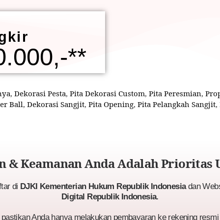
gkir
.000,-**
nya
,
Dekorasi Pesta
,
Pita Dekorasi Custom
,
Pita Peresmian
,
Prop
er Ball
,
Dekorasi Sangjit
,
Pita Opening
,
Pita Pelangkah Sangjit
,
 & Keamanan Anda Adalah Prioritas 
ftar di
DJKI Kementerian Hukum Republik Indonesia
dan Websi
Digital Republik Indonesia.
astikan Anda hanya melakukan pembayaran ke rekening resmi 