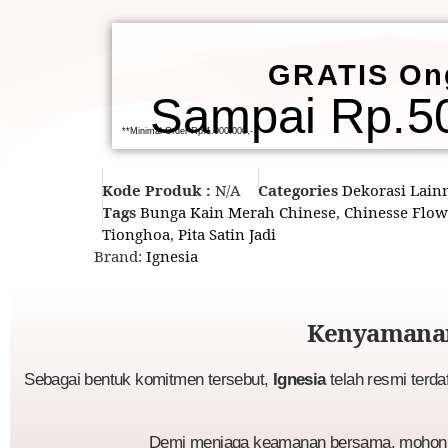
GRATIS On
Sampai Rp.50
**Minimal Order Rp.1.000.000,-
Kode Produk :
N/A
Categories
Dekorasi Lain
Tags
Bunga Kain Merah Chinese
,
Chinesse Flow
Tionghoa
,
Pita Satin Jadi
Brand:
Ignesia
Kenyamanan
Sebagai bentuk komitmen tersebut,
Ignesia
telah resmi terda
Demi menjaga keamanan bersama, mohon p