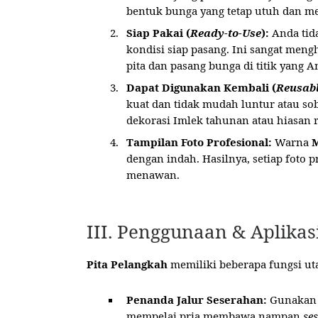
bentuk bunga yang tetap utuh dan m
Siap Pakai (
Ready-to-Use
):
Anda tida
kondisi siap pasang. Ini sangat men
pita dan pasang bunga di titik yang 
Dapat Digunakan Kembali (
Reusab
kuat dan tidak mudah luntur atau s
dekorasi Imlek tahunan atau hiasa
Tampilan Foto Profesional:
Warna
dengan indah. Hasilnya, setiap foto pr
menawan.
III. Penggunaan & Aplikas
Pita Pelangkah
memiliki beberapa fungsi ut
Penanda Jalur Seserahan:
Gunakan p
mempelai pria membawa nampan
se