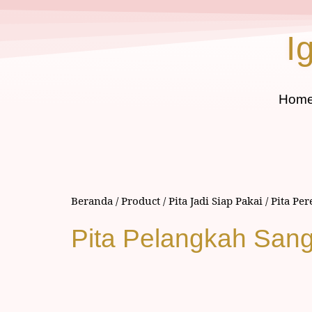
I
Hom
Beranda
/
Product
/
Pita Jadi Siap Pakai
/
Pita Pe
Pita Pelangkah Sang