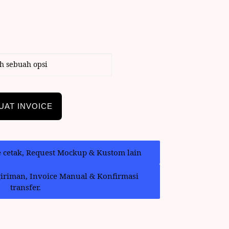
UAT INVOICE
e cetak, Request Mockup & Kustom lain
giriman, Invoice Manual & Konfirmasi
transfer.