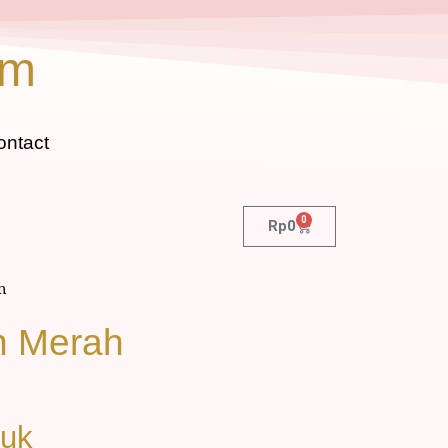
om
ontact
0
Rp
0
h
in Merah
duk