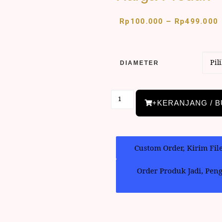
Rp
100.000
–
Rp
499.000
DIAMETER
+KERANJANG / B
Custom Order, Kirim Fil
Order Produk Jadi, Pen