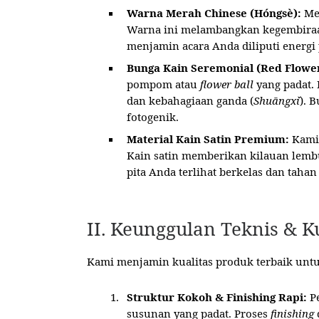
Warna Merah Chinese (Hóngsè):
Mer
Warna ini melambangkan kegembiraa
menjamin acara Anda diliputi energi
Bunga Kain Seremonial (Red Flower
pompom atau
flower ball
yang padat.
dan kebahagiaan ganda (
Shuāngxǐ
). 
fotogenik.
Material Kain Satin Premium:
Kami
Kain satin memberikan kilauan lemb
pita Anda terlihat berkelas dan taha
II. Keunggulan Teknis & 
Kami menjamin kualitas produk terbaik untu
Struktur Kokoh & Finishing Rapi:
Pe
susunan yang padat. Proses
finishing