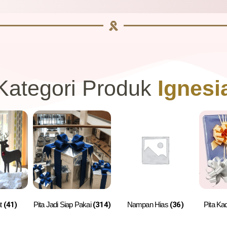
Kategori Produk
Ignesi
nt
(41)
Pita Jadi Siap Pakai
(314)
Nampan Hias
(36)
Pita Ka