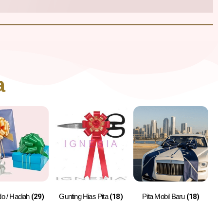
a
do / Hadiah
(29)
Gunting Hias Pita
(18)
Pita Mobil Baru
(18)