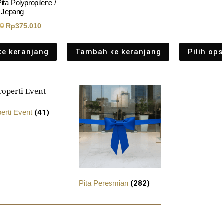
ta Polypropilene /
a Jepang
00
Rp
375.010
e keranjang
Tambah ke keranjang
Pilih ops
perti Event
(41)
Pita Peresmian
(282)