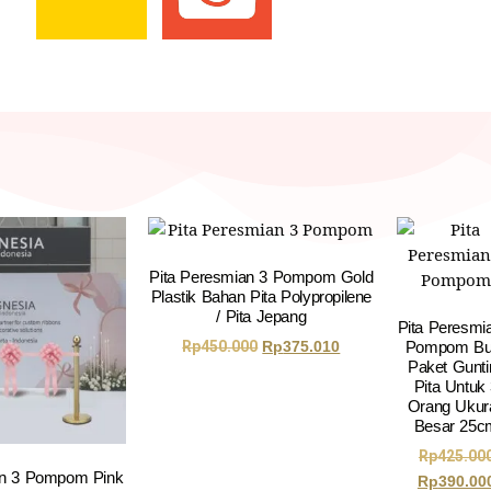
Pita Peresmian 3 Pompom Gold
Plastik Bahan Pita Polypropilene
/ Pita Jepang
Pita Peresmi
Pompom Bul
Rp
450.000
Rp
375.010
Paket Gunti
Pita Untuk
Orang Ukur
Besar 25c
Rp
425.00
an 3 Pompom Pink
Rp
390.00