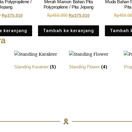
a Polypropilene /
Merah Maroon Bahan Pita
Muda Bahan Pi
 Jepang
Polypropilene / Pita Jepang
Pit
0
Rp
375.010
Rp
450.000
Rp
375.010
Rp
450.0
e keranjang
Tambah ke keranjang
Tambah k
ya
Standing Karakter
(5)
Standing Flower
(4)
Pro