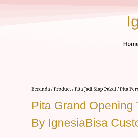
I
Hom
Beranda
/
Product
/
Pita Jadi Siap Pakai
/
Pita Pe
Pita Grand Opening
By IgnesiaBisa Cus