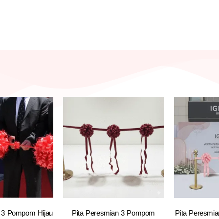
n 3 Pompom Hijau
Pita Peresmian 3 Pompom
Pita Peresmi