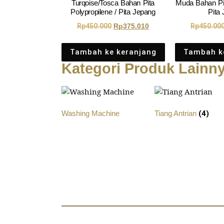
Turqoise/Tosca Bahan Pita
Muda Bahan Pit
Polypropilene / Pita Jepang
Pita
Rp
450.000
Rp
375.010
Rp
450.00
Tambah ke keranjang
Tambah k
Kategori Produk Lainn
Washing Machine
Tiang Antrian
(4)