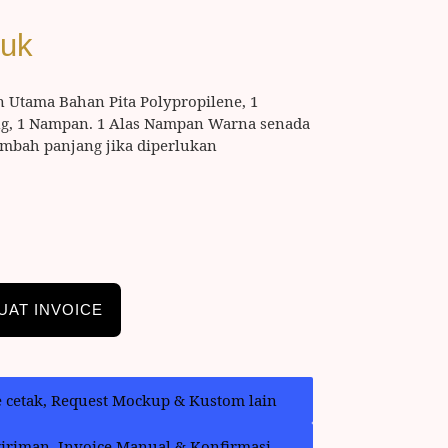
duk
n Utama Bahan Pita Polypropilene, 1
ing, 1 Nampan. 1 Alas Nampan Warna senada
tambah panjang jika diperlukan
UAT INVOICE
e cetak, Request Mockup & Kustom lain
giriman, Invoice Manual & Konfirmasi