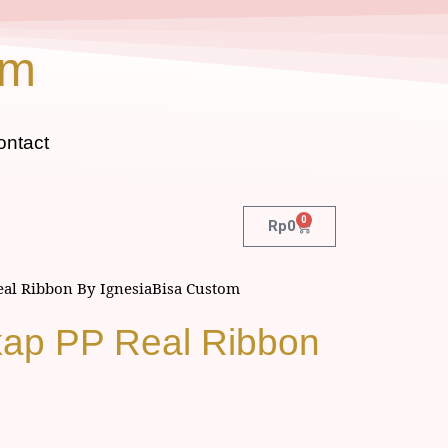
om
ontact
0
Rp
0
eal Ribbon By IgnesiaBisa Custom
kap PP Real Ribbon