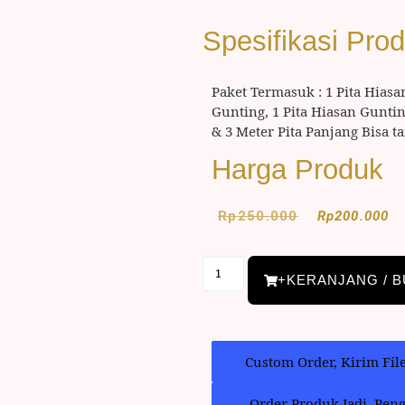
Spesifikasi Pro
Paket Termasuk : 1 Pita Hiasa
Gunting, 1 Pita Hiasan Gunt
& 3 Meter Pita Panjang Bisa 
Harga Produk
Rp
250.000
Rp
200.000
+KERANJANG / B
Custom Order, Kirim Fil
Order Produk Jadi, Pen