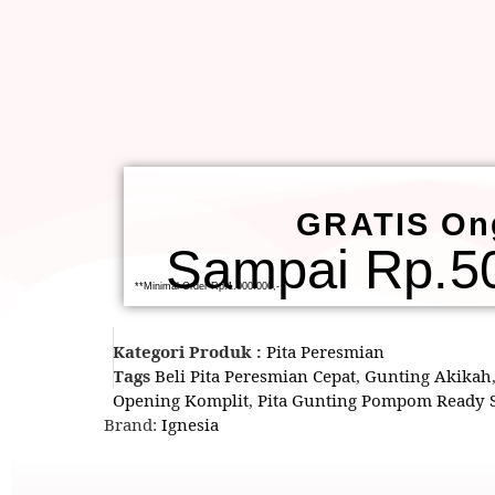
GRATIS On
Sampai Rp.50
**Minimal Order Rp.1.000.000,-
Kategori Produk :
Pita Peresmian
Tags
Beli Pita Peresmian Cepat
,
Gunting Akikah
Opening Komplit
,
Pita Gunting Pompom Ready 
Brand:
Ignesia