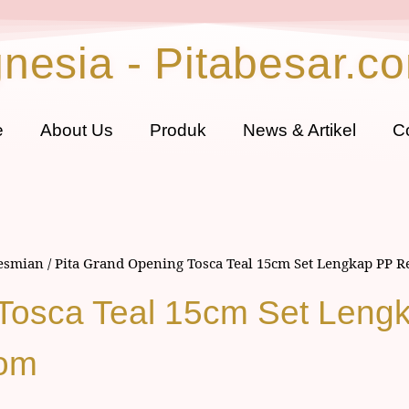
gnesia - Pitabesar.c
e
About Us
Produk
News & Artikel
C
resmian
/ Pita Grand Opening Tosca Teal 15cm Set Lengkap PP R
 Tosca Teal 15cm Set Leng
tom