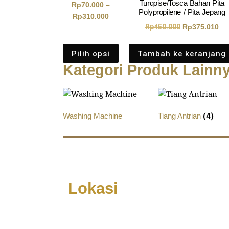
Turqoise/Tosca Bahan Pita
Rp
70.000
–
Polypropilene / Pita Jepang
Rp
310.000
Rp
450.000
Rp
375.010
Pilih opsi
Tambah ke keranjang
Kategori Produk Lainn
Washing Machine
Tiang Antrian
(4)
Lokasi