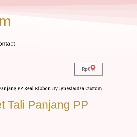
om
ontact
0
Rp
0
 Panjang PP Real Ribbon By IgnesiaBisa Custom
t Tali Panjang PP