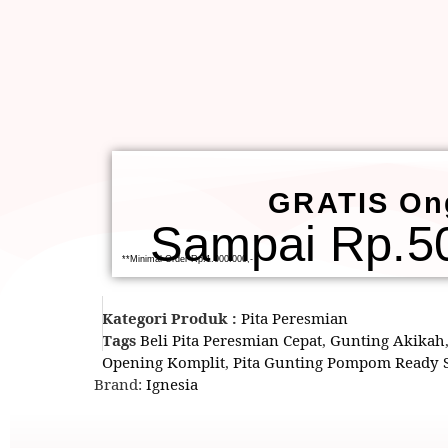
GRATIS On
Sampai Rp.50
**Minimal Order Rp.1.000.000,-
Kategori Produk :
Pita Peresmian
Tags
Beli Pita Peresmian Cepat
,
Gunting Akikah
Opening Komplit
,
Pita Gunting Pompom Ready 
Brand:
Ignesia