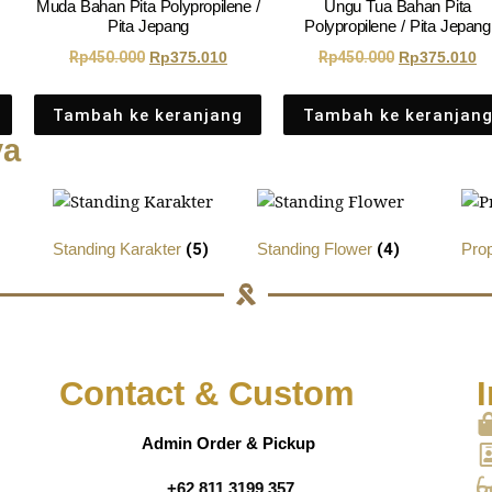
Muda Bahan Pita Polypropilene /
Ungu Tua Bahan Pita
Pita Jepang
Polypropilene / Pita Jepang
Rp
450.000
Rp
375.010
Rp
450.000
Rp
375.010
Tambah ke keranjang
Tambah ke keranjan
ya
Standing Karakter
(5)
Standing Flower
(4)
Pro
Contact & Custom
I
Admin Order & Pickup
+62 811 3199 357