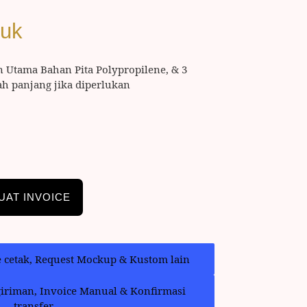
duk
n Utama Bahan Pita Polypropilene, & 3
ah panjang jika diperlukan
UAT INVOICE
e cetak, Request Mockup & Kustom lain
giriman, Invoice Manual & Konfirmasi
transfer.