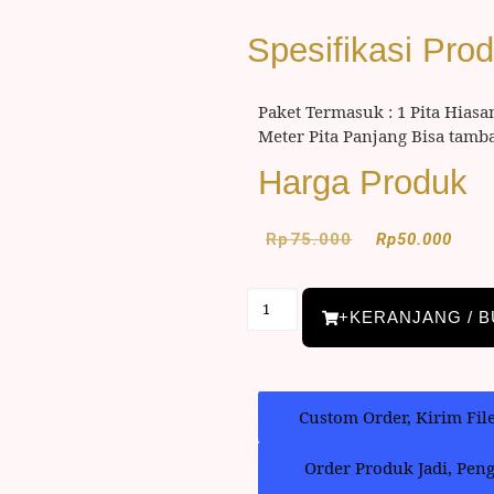
Spesifikasi Pro
Paket Termasuk : 1 Pita Hiasa
Meter Pita Panjang Bisa tamb
Harga Produk
Rp
75.000
Rp
50.000
+KERANJANG / B
Custom Order, Kirim Fil
Order Produk Jadi, Pen