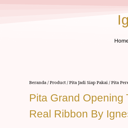
I
Hom
Beranda
/
Product
/
Pita Jadi Siap Pakai
/
Pita Pe
Pita Grand Opening 
Real Ribbon By Ign