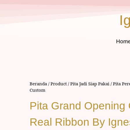
I
Hom
Beranda
/
Product
/
Pita Jadi Siap Pakai
/
Pita Pe
Custom
Pita Grand Opening 
Real Ribbon By Ign