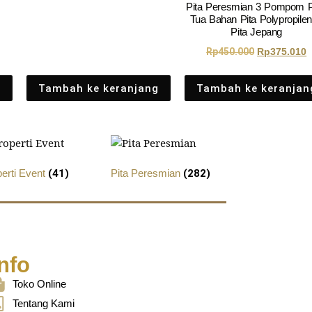
Pita Peresmian 3 Pompom P
Tua Bahan Pita Polypropilen
Pita Jepang
Rp
450.000
Rp
375.010
g
Tambah ke keranjang
Tambah ke keranjan
perti Event
(41)
Pita Peresmian
(282)
nfo
Toko Online
Tentang Kami