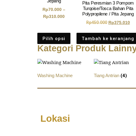
Jepang
Pita Peresmian 3 Pompom
Turqoise/Tosca Bahan Pita
Rp
70.000
–
Polypropilene / Pita Jepang
Rp
310.000
Rp
450.000
Rp
375.010
Pilih opsi
Tambah ke keranjang
Kategori Produk Lainn
Washing Machine
Tiang Antrian
(4)
Lokasi