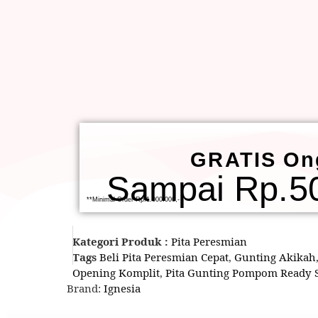
GRATIS On
Sampai Rp.50
**Minimal Order Rp.1.000.000,-
Kategori Produk :
Pita Peresmian
Tags
Beli Pita Peresmian Cepat
,
Gunting Akikah
Opening Komplit
,
Pita Gunting Pompom Ready 
Brand:
Ignesia