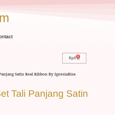
om
ontact
0
Rp
0
anjang Satin Real Ribbon By IgnesiaBisa
t Tali Panjang Satin