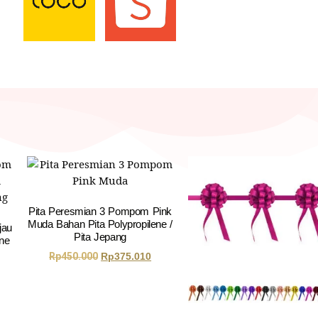
Pita Peresmian 3 Pompom Pink
Muda Bahan Pita Polypropilene /
jau
Pita Jepang
ene
Rp
450.000
Rp
375.010