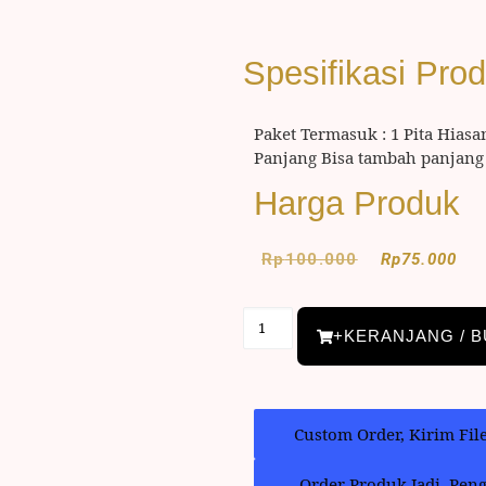
Spesifikasi Pro
Paket Termasuk : 1 Pita Hiasa
Panjang Bisa tambah panjang 
Harga Produk
Rp
100.000
Rp
75.000
+KERANJANG / B
Custom Order, Kirim Fil
Order Produk Jadi, Pen