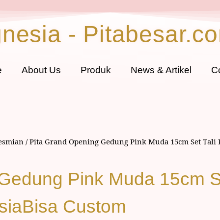
gnesia - Pitabesar.c
e
About Us
Produk
News & Artikel
C
resmian
/ Pita Grand Opening Gedung Pink Muda 15cm Set Tali P
Gedung Pink Muda 15cm Se
esiaBisa Custom