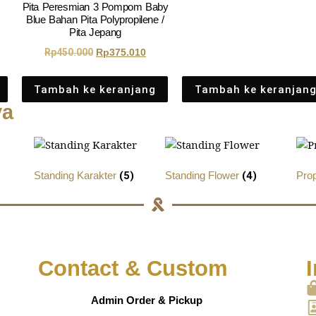
Pita Peresmian 3 Pompom Baby
Blue Bahan Pita Polypropilene /
Pita Jepang
Rp
450.000
Rp
375.010
Tambah ke keranjang
Tambah ke keranjan
ya
Standing Karakter
(5)
Standing Flower
(4)
Pro
Contact & Custom
I
Admin Order & Pickup