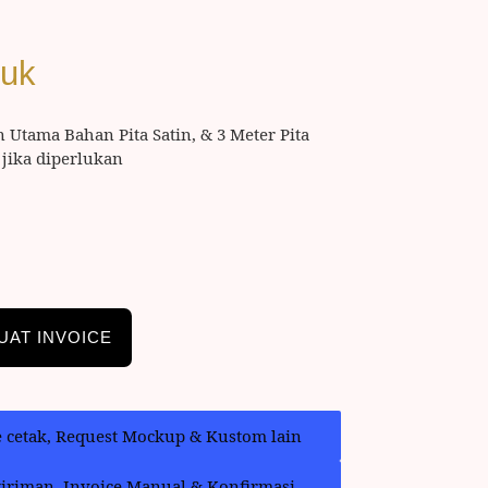
duk
n Utama Bahan Pita Satin, & 3 Meter Pita
jika diperlukan
UAT INVOICE
e cetak, Request Mockup & Kustom lain
giriman, Invoice Manual & Konfirmasi