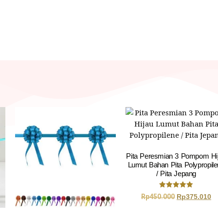
Pita Peresmian 3 Pompom Hi
Lumut Bahan Pita Polypropil
/ Pita Jepang
Dinilai
Rp
450.000
Rp
375.010
5.00
dari 5