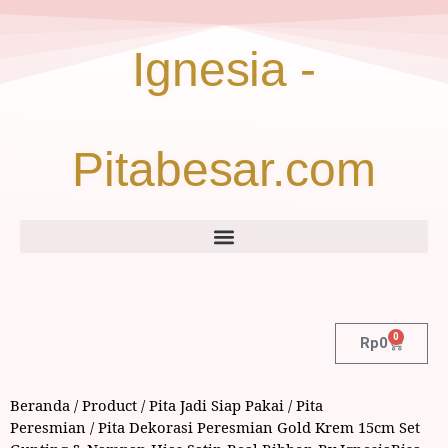
Ignesia -
Pitabesar.com
0
Rp
0
Beranda
/
Product
/
Pita Jadi Siap Pakai
/
Pita
Peresmian
/ Pita Dekorasi Peresmian Gold Krem 15cm Set