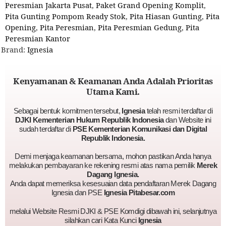
Peresmian Jakarta Pusat
,
Paket Grand Opening Komplit
,
Pita Gunting Pompom Ready Stok
,
Pita Hiasan Gunting
,
Pita
Opening
,
Pita Peresmian
,
Pita Peresmian Gedung
,
Pita
Peresmian Kantor
Brand:
Ignesia
Kenyamanan & Keamanan Anda Adalah Prioritas
Utama Kami.
Sebagai bentuk komitmen tersebut,
Ignesia
telah resmi terdaftar di
DJKI Kementerian Hukum Republik Indonesia
dan Website ini
sudah terdaftar di
PSE Kementerian Komunikasi dan Digital
Republik Indonesia.
Demi menjaga keamanan bersama, mohon pastikan Anda hanya
melakukan pembayaran ke rekening resmi atas nama pemilik
Merek
Dagang Ignesia.
Anda dapat memeriksa kesesuaian data pendaftaran Merek Dagang
Ignesia dan PSE
Ignesia Pitabesar.com
melalui Website Resmi DJKI & PSE Komdigi dibawah ini, selanjutnya
silahkan cari Kata Kunci
Ignesia