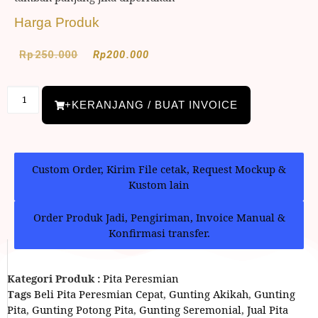
Harga Produk
Rp
250.000
Rp
200.000
+KERANJANG / BUAT INVOICE
Custom Order, Kirim File cetak, Request Mockup &
Kustom lain
Order Produk Jadi, Pengiriman, Invoice Manual &
Konfirmasi transfer.
Kategori Produk :
Pita Peresmian
Tags
Beli Pita Peresmian Cepat
,
Gunting Akikah
,
Gunting
Pita
,
Gunting Potong Pita
,
Gunting Seremonial
,
Jual Pita