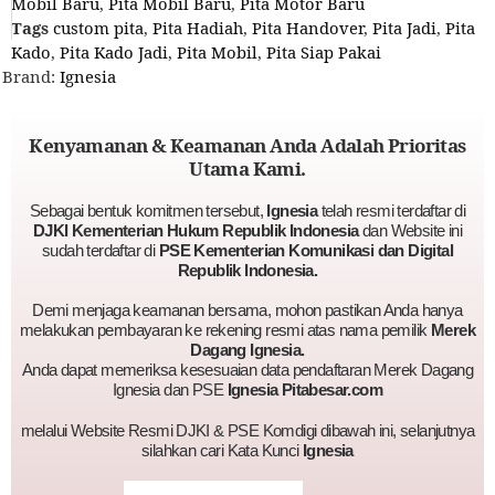
Mobil Baru
,
Pita Mobil Baru
,
Pita Motor Baru
Tags
custom pita
,
Pita Hadiah
,
Pita Handover
,
Pita Jadi
,
Pita
Kado
,
Pita Kado Jadi
,
Pita Mobil
,
Pita Siap Pakai
Brand:
Ignesia
Kenyamanan & Keamanan Anda Adalah Prioritas
Utama Kami.
Sebagai bentuk komitmen tersebut,
Ignesia
telah resmi terdaftar di
DJKI Kementerian Hukum Republik Indonesia
dan Website ini
sudah terdaftar di
PSE Kementerian Komunikasi dan Digital
Republik Indonesia.
Demi menjaga keamanan bersama, mohon pastikan Anda hanya
melakukan pembayaran ke rekening resmi atas nama pemilik
Merek
Dagang Ignesia.
Anda dapat memeriksa kesesuaian data pendaftaran Merek Dagang
Ignesia dan PSE
Ignesia Pitabesar.com
melalui Website Resmi DJKI & PSE Komdigi dibawah ini, selanjutnya
silahkan cari Kata Kunci
Ignesia