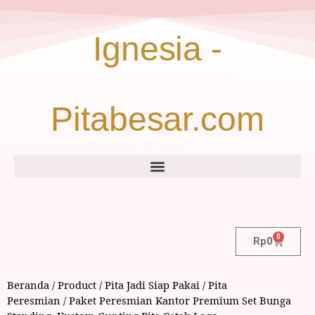
Ignesia -
Pitabesar.com
0
Rp
0
Beranda
/
Product
/
Pita Jadi Siap Pakai
/
Pita
Peresmian
/ Paket Peresmian Kantor Premium Set Bunga