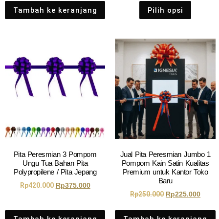
Tambah ke keranjang
Pilih opsi
Pita Peresmian 3 Pompom
Jual Pita Peresmian Jumbo 1
Ungu Tua Bahan Pita
Pompom Kain Satin Kualitas
Polypropilene / Pita Jepang
Premium untuk Kantor Toko
Baru
Rp
420.000
Rp
375.000
Rp
250.000
Rp
225.000