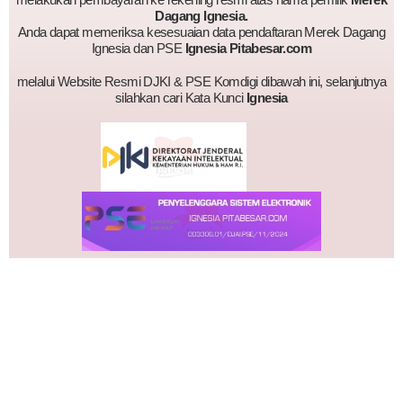
melakukan pembayaran ke rekening resmi atas nama pemilik
Merek
Dagang Ignesia.
Anda dapat memeriksa kesesuaian data pendaftaran Merek Dagang
Ignesia dan PSE
Ignesia Pitabesar.com
melalui Website Resmi DJKI & PSE Komdigi dibawah ini, selanjutnya
silahkan cari Kata Kunci
Ignesia