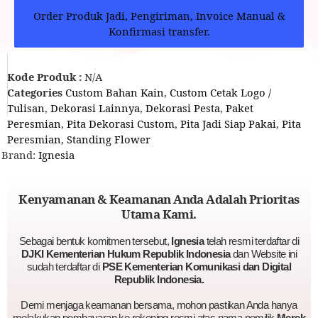
Order Produk Jadi, Pengiriman, Invoice Manual &
Konfirmasi transfer.
Kode Produk :
N/A
Categories
Custom Bahan Kain
,
Custom Cetak Logo /
Tulisan
,
Dekorasi Lainnya
,
Dekorasi Pesta
,
Paket
Peresmian
,
Pita Dekorasi Custom
,
Pita Jadi Siap Pakai
,
Pita
Peresmian
,
Standing Flower
Brand:
Ignesia
Kenyamanan & Keamanan Anda Adalah Prioritas
Utama Kami.
Sebagai bentuk komitmen tersebut,
Ignesia
telah resmi terdaftar di
DJKI Kementerian Hukum Republik Indonesia
dan Website ini
sudah terdaftar di
PSE Kementerian Komunikasi dan Digital
Republik Indonesia.
Demi menjaga keamanan bersama, mohon pastikan Anda hanya