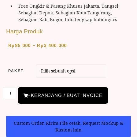
Free Ongkir & Pasang Khusus Jakarta, Tangsel,
Sebagian Depok, Sebagian Kota Tangerang,
Sebagian Kab. Bogor. Info lengkap hubungi cs
Harga Produk
Rp
85.000
–
Rp
3.400.000
PAKET
+KERANJANG / BUAT INVOICE
Custom Order, Kirim File cetak, Request Mockup &
Kustom lain