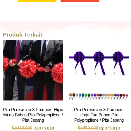
Produk Terkait
Pita Peresmian 3 Pompom Hijau
Pita Peresmian 3 Pompom
Muda Bahan Pita Polypropilene /
Ungu Tua Bahan Pita
Pita Jepang
Polypropilene / Pita Jepang
Rp
450.000
Rp
375.010
Rp
450.000
Rp
375.010