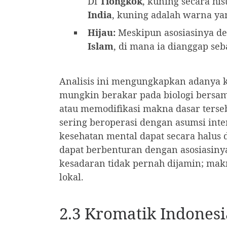
Di
Tiongkok
, kuning secara hi
India
, kuning adalah warna ya
Hijau:
Meskipun asosiasinya de
Islam
, di mana ia dianggap s
Analisis ini mengungkapkan adanya ke
mungkin berakar pada biologi bersam
atau memodifikasi makna dasar tersebu
sering beroperasi dengan asumsi inte
kesehatan mental dapat secara halus 
dapat berbenturan dengan asosiasinya
kesadaran tidak pernah dijamin; makn
lokal.
2.3 Kromatik Indonesi