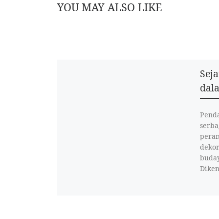
YOU MAY ALSO LIKE
Seja
dal
Penda
serba
peran
dekor
buday
Diken