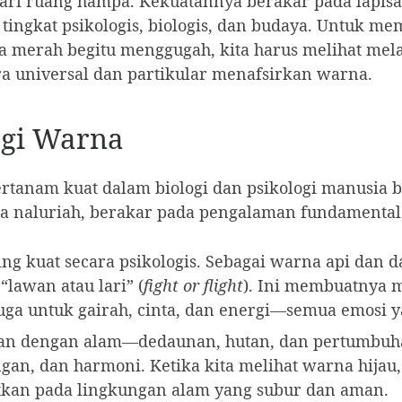
dari ruang hampa. Kekuatannya berakar pada lapis
 tingkat psikologis, biologis, dan budaya. Untuk
a merah begitu menggugah, kita harus melihat me
a universal dan partikular menafsirkan warna.
logi Warna
tanam kuat dalam biologi dan psikologi manusia 
ara naluriah, berakar pada pengalaman fundamenta
g kuat secara psikologis. Sebagai warna api dan d
lawan atau lari” (
fight or flight
). Ini membuatnya 
juga untuk gairah, cinta, dan energi—semua emosi ya
tkan dengan alam—dedaunan, hutan, dan pertumbuh
an, dan harmoni. Ketika kita melihat warna hijau, 
kan pada lingkungan alam yang subur dan aman.