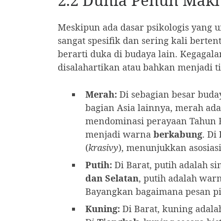
2.2 Dunia Penuh Makn
Meskipun ada dasar psikologis yang 
sangat spesifik dan sering kali ber
berarti duka di budaya lain. Kegaga
disalahartikan atau bahkan menjadi ti
Merah:
Di sebagian besar buda
bagian Asia lainnya, merah a
mendominasi perayaan Tahun Ba
menjadi warna
berkabung
. Di
(
krasivy
), menunjukkan asosia
Putih:
Di Barat, putih adalah s
dan Selatan
, putih adalah war
Bayangkan bagaimana pesan pit
Kuning:
Di Barat, kuning adalah