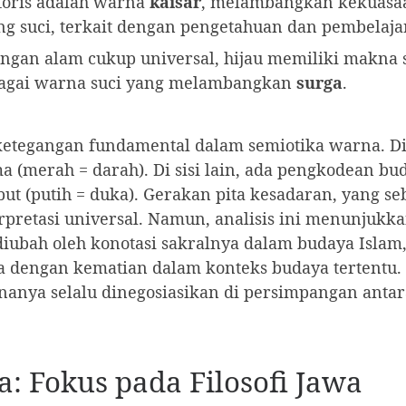
storis adalah warna
kaisar
, melambangkan kekuasaa
ng suci, terkait dengan pengetahuan dan pembelaja
ngan alam cukup universal, hijau memiliki makna
ebagai warna suci yang melambangkan
surga
.
tegangan fundamental dalam semiotika warna. Di sa
a (merah = darah). Di sisi lain, ada pengkodean b
t (putih = duka). Gerakan pita kesadaran, yang seb
rpretasi universal. Namun, analisis ini menunjukk
diubah oleh konotasi sakralnya dalam budaya Islam
 dengan kematian dalam konteks budaya tertentu. Ke
anya selalu dinegosiasikan di persimpangan antar
a: Fokus pada Filosofi Jawa