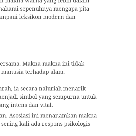
an makna warna yang lebih dalam
 memahami sepenuhnya mengapa pita
lampaui leksikon modern dan
bersama. Makna-makna ini tidak
l manusia terhadap alam.
arah, ia secara naluriah menarik
menjadi simbol yang sempurna untuk
ng intens dan vital.
an. Asosiasi ini menanamkan makna
sering kali ada respons psikologis