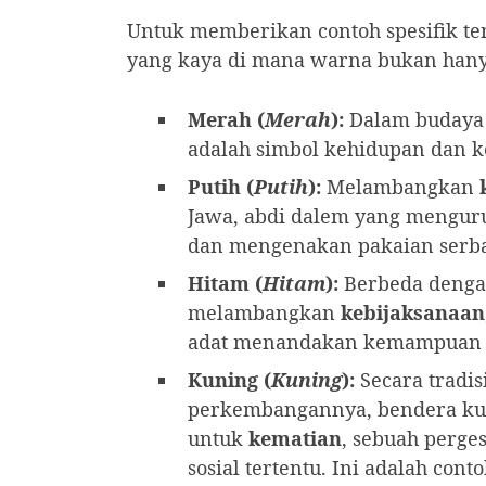
Untuk memberikan contoh spesifik te
yang kaya di mana warna bukan hanya 
Merah (
Merah
):
Dalam budaya
adalah simbol kehidupan dan 
Putih (
Putih
):
Melambangkan
Jawa, abdi dalem yang menguru
dan mengenakan pakaian serba
Hitam (
Hitam
):
Berbeda dengan
melambangkan
kebijaksanaan
adat menandakan kemampuan 
Kuning (
Kuning
):
Secara tradi
perkembangannya, bendera ku
untuk
kematian
, sebuah perg
sosial tertentu. Ini adalah co