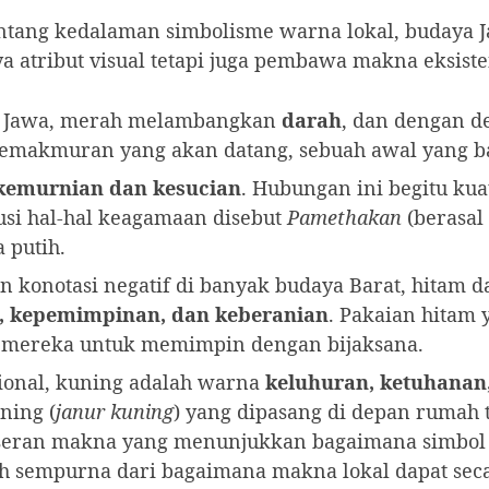
ntang kedalaman simbolisme warna lokal, budaya 
atribut visual tetapi juga pembawa makna eksiste
 Jawa, merah melambangkan
darah
, dan dengan d
kemakmuran yang akan datang, sebuah awal yang b
kemurnian dan kesucian
. Hubungan ini begitu kua
si hal-hal keagamaan disebut
Pamethakan
(berasal
 putih.
 konotasi negatif di banyak budaya Barat, hitam
, kepemimpinan, dan keberanian
. Pakaian hitam
mereka untuk memimpin dengan bijaksana.
sional, kuning adalah warna
keluhuran, ketuhanan
ning (
janur kuning
) yang dipasang di depan rumah 
eseran makna yang menunjukkan bagaimana simbol 
ntoh sempurna dari bagaimana makna lokal dapat seca