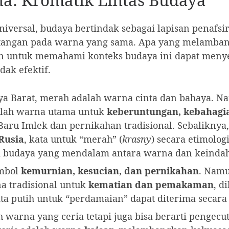
a: Kromatik Lintas Budaya
universal, budaya bertindak sebagai lapisan penaf
tentangan pada warna yang sama. Apa yang melamban
lan untuk memahami konteks budaya ini dapat meny
dak efektif.
ya Barat, merah adalah warna cinta dan bahaya. N
dalah warna utama untuk
keberuntungan, kebahag
ru Imlek dan pernikahan tradisional. Sebaliknya,
Rusia
, kata untuk “merah” (
krasny
) secara etimolog
si budaya yang mendalam antara warna dan keinda
imbol
kemurnian, kesucian, dan pernikahan
. Namu
na tradisional untuk
kematian dan pemakaman
, d
a putih untuk “perdamaian” dapat diterima secara 
 warna yang ceria tetapi juga bisa berarti pengecu