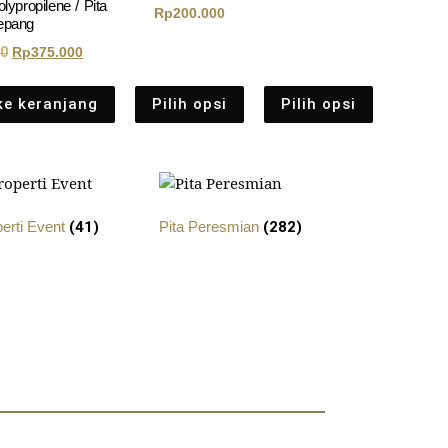
lypropilene / Pita
Rp
200.000
epang
00
Rp
375.000
e keranjang
Pilih opsi
Pilih opsi
perti Event
(41)
Pita Peresmian
(282)