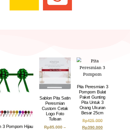
Pita Peresmian 3
Pompom Bulat
Paket Gunting
Sablon Pita Satin
Pita Untuk 3
Peresmian
Orang Ukuran
Custom Cetak
Besar 25cm
Logo Foto
Tulisan
Rp
425.000
an 3 Pompom Hijau
Rp
85.000
–
Rp
390.000