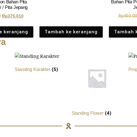
on Bahan Pita
Bahan Pita Po
e / Pita Jepang
J
0
Rp
375.010
Rp
450.0
e keranjang
Tambah ke keranjang
Tambah k
ya
Standing Karakter
(5)
Pro
Standing Flower
(4)