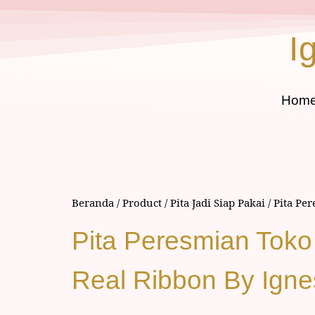
I
Hom
Beranda
/
Product
/
Pita Jadi Siap Pakai
/
Pita Pe
Pita Peresmian Tok
Real Ribbon By Ign