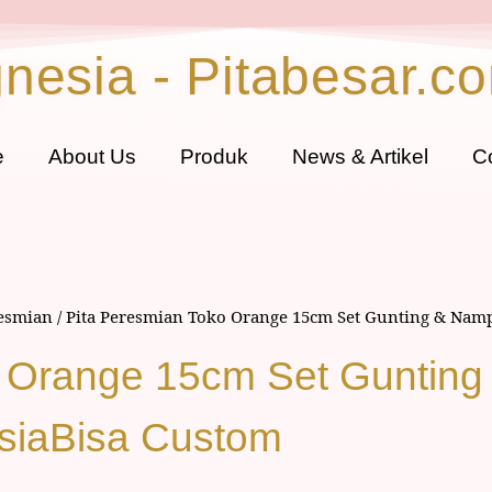
gnesia - Pitabesar.c
e
About Us
Produk
News & Artikel
C
resmian
/ Pita Peresmian Toko Orange 15cm Set Gunting & Namp
o Orange 15cm Set Guntin
esiaBisa Custom