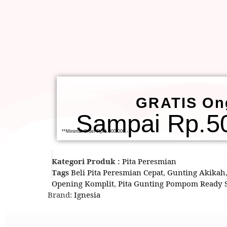
GRATIS On
Sampai Rp.50
**Minimal Order Rp.1.000.000,-
Kategori Produk :
Pita Peresmian
Tags
Beli Pita Peresmian Cepat
,
Gunting Akikah
Opening Komplit
,
Pita Gunting Pompom Ready 
Brand:
Ignesia