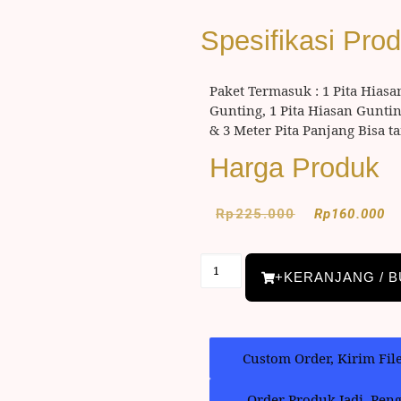
Spesifikasi Pro
Paket Termasuk : 1 Pita Hiasa
Gunting, 1 Pita Hiasan Gunt
& 3 Meter Pita Panjang Bisa 
Harga Produk
Rp
225.000
Rp
160.000
+KERANJANG / B
Custom Order, Kirim Fil
Order Produk Jadi, Pen