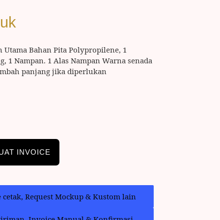
duk
n Utama Bahan Pita Polypropilene, 1
ing, 1 Nampan. 1 Alas Nampan Warna senada
tambah panjang jika diperlukan
UAT INVOICE
e cetak, Request Mockup & Kustom lain
giriman, Invoice Manual & Konfirmasi