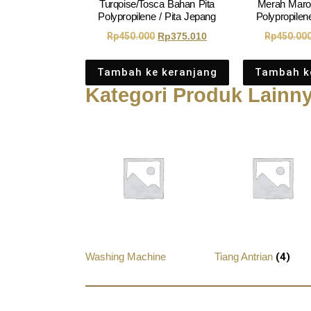
Turqoise/Tosca Bahan Pita
Merah Maro
Polypropilene / Pita Jepang
Polypropilen
Rp
450.000
Rp
375.010
Rp
450.00
Tambah ke keranjang
Tambah k
Kategori Produk Lainn
Washing Machine
Tiang Antrian
(4)