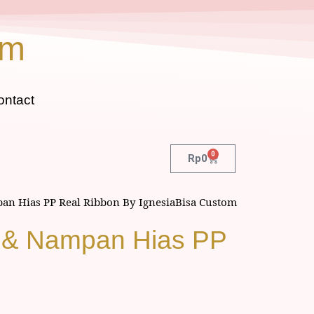
om
ontact
0
Rp
0
an Hias PP Real Ribbon By IgnesiaBisa Custom
g & Nampan Hias PP