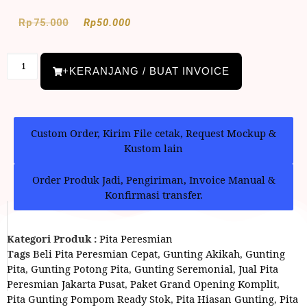
Rp
75.000
Rp
50.000
+KERANJANG / BUAT INVOICE
Custom Order, Kirim File cetak, Request Mockup &
Kustom lain
Order Produk Jadi, Pengiriman, Invoice Manual &
Konfirmasi transfer.
Kategori Produk :
Pita Peresmian
Tags
Beli Pita Peresmian Cepat
,
Gunting Akikah
,
Gunting
Pita
,
Gunting Potong Pita
,
Gunting Seremonial
,
Jual Pita
Peresmian Jakarta Pusat
,
Paket Grand Opening Komplit
,
Pita Gunting Pompom Ready Stok
,
Pita Hiasan Gunting
,
Pita