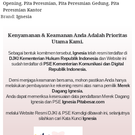
Opening
,
Pita Peresmian
,
Pita Peresmian Gedung
,
Pita
Peresmian Kantor
Brand:
Ignesia
Kenyamanan & Keamanan Anda Adalah Prioritas
Utama Kami.
Sebagai bentuk komitmen tersebut,
Ignesia
telah resmi terdaftar di
DJKI Kementerian Hukum Republik Indonesia
dan Website ini
sudah terdaftar di
PSE Kementerian Komunikasi dan Digital
Republik Indonesia.
Demi menjaga keamanan bersama, mohon pastikan Anda hanya
melakukan pembayaran ke rekening resmi atas nama pemilik
Merek
Dagang Ignesia.
Anda dapat memeriksa kesesuaian data pendaftaran Merek Dagang
Ignesia dan PSE
Ignesia Pitabesar.com
melalui Website Resmi DJKI & PSE Komdigi dibawah ini, selanjutnya
silahkan cari Kata Kunci
Ignesia