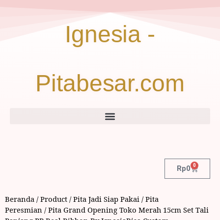
Ignesia -
Pitabesar.com
0
Rp
0
Beranda
/
Product
/
Pita Jadi Siap Pakai
/
Pita
Peresmian
/ Pita Grand Opening Toko Merah 15cm Set Tali