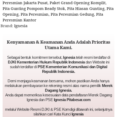
Peresmian Jakarta Pusat
,
Paket Grand Opening Komplit
,
Pita Gunting Pompom Ready Stok
,
Pita Hiasan Gunting
,
Pita
Opening
,
Pita Peresmian
,
Pita Peresmian Gedung
,
Pita
Peresmian Kantor
Brand:
Ignesia
Kenyamanan & Keamanan Anda Adalah Prioritas
Utama Kami.
Sebagai bentuk komitmen tersebut,
Ignesia
telah resmi terdaftar di
DJKI Kementerian Hukum Republik Indonesia
dan Website ini
sudah terdaftar di
PSE Kementerian Komunikasi dan Digital
Republik Indonesia.
Demi menjaga keamanan bersama, mohon pastikan Anda hanya
melakukan pembayaran ke rekening resmi atas nama pemilik
Merek
Dagang Ignesia.
Anda dapat memeriksa kesesuaian data pendaftaran Merek Dagang
Ignesia dan PSE
Ignesia Pitabesar.com
melalui Website Resmi DJKI & PSE Komdigi dibawah ini, selanjutnya
silahkan cari Kata Kunci
Ignesia