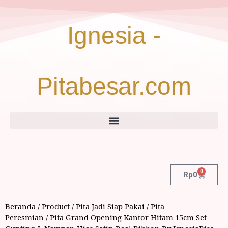
Ignesia -
Pitabesar.com
0
Rp
0
Beranda
/
Product
/
Pita Jadi Siap Pakai
/
Pita
Peresmian
/ Pita Grand Opening Kantor Hitam 15cm Set