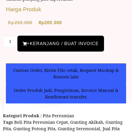
Harga Produk
Rp
250.000
Rp
200.000
+KERANJANG / BUAT INVOICE
Custom Order, Kirim File cetak, Request Mockup &
Kustom lain
Order Produk Jadi, Pengiriman, Invoice Manual &
Konfirmasi transfer.
Kategori Produk :
Pita Peresmian
Tags
Beli Pita Peresmian Cepat
,
Gunting Akikah
,
Gunting
Pita
,
Gunting Potong Pita
,
Gunting Seremonial
,
Jual Pita