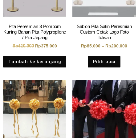
Pita Peresmian 3 Pompom
Sablon Pita Satin Peresmian
Kuning Bahan Pita Polypropilene
Custom Cetak Logo Foto
/ Pita Jepang
Tulisan
Rp
420.000
Rp
375.000
Rp
85.000
–
Rp
200.000
Tambah ke keranjang
Pilih opsi