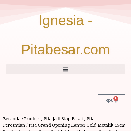
Ignesia -
Pitabesar.com
0
Rp
0
Beranda
/
Product
/
Pita Jadi Siap Pakai
/
Pita
Peresmian
/ Pita Grand Opening Kantor Gold Metalik 15cm