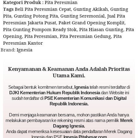
Kategori Produk :
Pita Peresmian
Tags
Beli Pita Peresmian Cepat
,
Gunting Akikah
,
Gunting
Pita
,
Gunting Potong Pita
,
Gunting Seremonial
,
Jual Pita
Peresmian Jakarta Pusat
,
Paket Grand Opening Komplit
,
Pita Gunting Pompom Ready Stok
,
Pita Hiasan Gunting
,
Pita
Opening
,
Pita Peresmian
,
Pita Peresmian Gedung
,
Pita
Peresmian Kantor
Brand:
Ignesia
Kenyamanan & Keamanan Anda Adalah Prioritas
Utama Kami.
Sebagai bentuk komitmen tersebut,
Ignesia
telah resmi terdaftar di
DJKI Kementerian Hukum Republik Indonesia
dan Website ini
sudah terdaftar di
PSE Kementerian Komunikasi dan Digital
Republik Indonesia.
Demi menjaga keamanan bersama, mohon pastikan Anda hanya
melakukan pembayaran ke rekening resmi atas nama pemilik
Merek
Dagang Ignesia.
Anda dapat memeriksa kesesuaian data pendaftaran Merek Dagang
Ignesia dan PSE
Ignesia Pitabesar.com