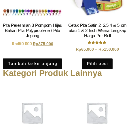
Pita Peresmian 3 Pompom Hijau
Cetak Pita Satin 2, 2.5 4 & 5 cm
Bahan Pita Polypropilene / Pita
atau 1 & 2 Inch Warna Lengkap
Jepang
Harga Per Roll
Rp
450.000
Rp
375.000
Dinilai
Rp
65.000
–
Rp
150.000
5.00
dari 5
Tambah ke keranjang
Pilih opsi
Kategori Produk Lainnya