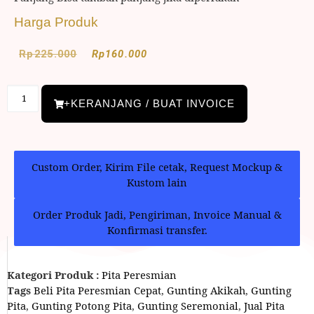
Harga Produk
Rp
225.000
Rp
160.000
+KERANJANG / BUAT INVOICE
Custom Order, Kirim File cetak, Request Mockup &
Kustom lain
Order Produk Jadi, Pengiriman, Invoice Manual &
Konfirmasi transfer.
Kategori Produk :
Pita Peresmian
Tags
Beli Pita Peresmian Cepat
,
Gunting Akikah
,
Gunting
Pita
,
Gunting Potong Pita
,
Gunting Seremonial
,
Jual Pita