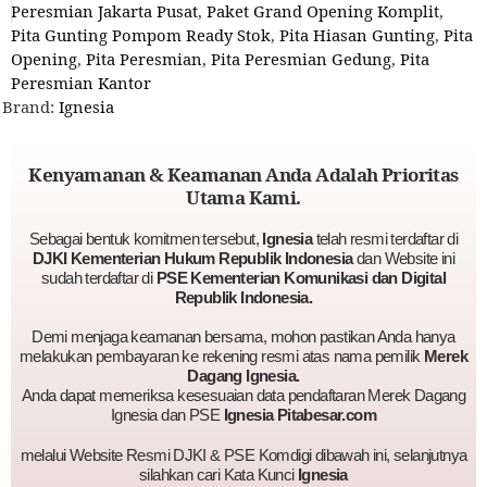
Peresmian Jakarta Pusat
,
Paket Grand Opening Komplit
,
Pita Gunting Pompom Ready Stok
,
Pita Hiasan Gunting
,
Pita
Opening
,
Pita Peresmian
,
Pita Peresmian Gedung
,
Pita
Peresmian Kantor
Brand:
Ignesia
Kenyamanan & Keamanan Anda Adalah Prioritas
Utama Kami.
Sebagai bentuk komitmen tersebut,
Ignesia
telah resmi terdaftar di
DJKI Kementerian Hukum Republik Indonesia
dan Website ini
sudah terdaftar di
PSE Kementerian Komunikasi dan Digital
Republik Indonesia.
Demi menjaga keamanan bersama, mohon pastikan Anda hanya
melakukan pembayaran ke rekening resmi atas nama pemilik
Merek
Dagang Ignesia.
Anda dapat memeriksa kesesuaian data pendaftaran Merek Dagang
Ignesia dan PSE
Ignesia Pitabesar.com
melalui Website Resmi DJKI & PSE Komdigi dibawah ini, selanjutnya
silahkan cari Kata Kunci
Ignesia