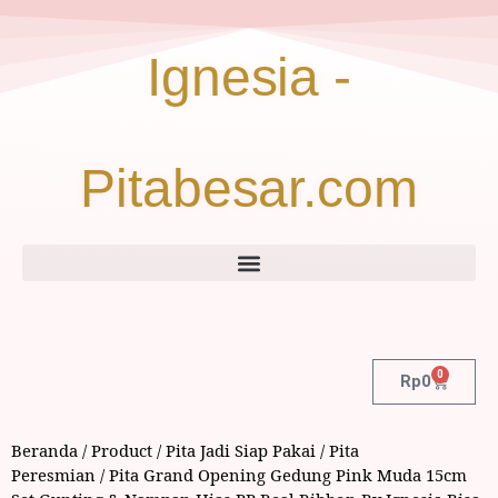
Ignesia -
Pitabesar.com
0
Rp
0
Beranda
/
Product
/
Pita Jadi Siap Pakai
/
Pita
Peresmian
/ Pita Grand Opening Gedung Pink Muda 15cm