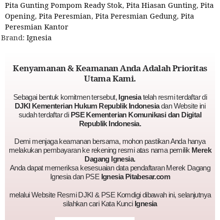
Pita Gunting Pompom Ready Stok
,
Pita Hiasan Gunting
,
Pita
Opening
,
Pita Peresmian
,
Pita Peresmian Gedung
,
Pita
Peresmian Kantor
Brand:
Ignesia
Kenyamanan & Keamanan Anda Adalah Prioritas
Utama Kami.
Sebagai bentuk komitmen tersebut,
Ignesia
telah resmi terdaftar di
DJKI Kementerian Hukum Republik Indonesia
dan Website ini
sudah terdaftar di
PSE Kementerian Komunikasi dan Digital
Republik Indonesia.
Demi menjaga keamanan bersama, mohon pastikan Anda hanya
melakukan pembayaran ke rekening resmi atas nama pemilik
Merek
Dagang Ignesia.
Anda dapat memeriksa kesesuaian data pendaftaran Merek Dagang
Ignesia dan PSE
Ignesia Pitabesar.com
melalui Website Resmi DJKI & PSE Komdigi dibawah ini, selanjutnya
silahkan cari Kata Kunci
Ignesia