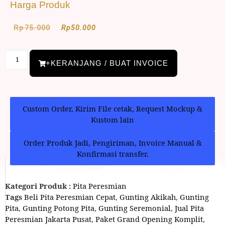
Harga Produk
Rp
75.000
Rp
50.000
+KERANJANG / BUAT INVOICE
Custom Order, Kirim File cetak, Request Mockup &
Kustom lain
Order Produk Jadi, Pengiriman, Invoice Manual &
Konfirmasi transfer.
Kategori Produk :
Pita Peresmian
Tags
Beli Pita Peresmian Cepat
,
Gunting Akikah
,
Gunting
Pita
,
Gunting Potong Pita
,
Gunting Seremonial
,
Jual Pita
Peresmian Jakarta Pusat
,
Paket Grand Opening Komplit
,