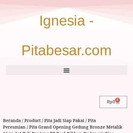
Ignesia -
Pitabesar.com
0
Rp
0
Beranda
/
Product
/
Pita Jadi Siap Pakai
/
Pita
Peresmian
/ Pita Grand Opening Gedung Bronze Metalik