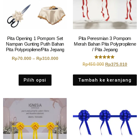
Pita Opening 1 Pompom Set
Pita Peresmian 3 Pompom
Nampan Gunting Putih Bahan
Merah Bahan Pita Polypropilene
Pita Polypropilene/Pita Jepang
/ Pita Jepang
Rp
70.000
–
Rp
310.000
Dinilai
Rp
450.000
Rp
375.010
5.00
dari 5
Pilih opsi
Tambah ke keranjang