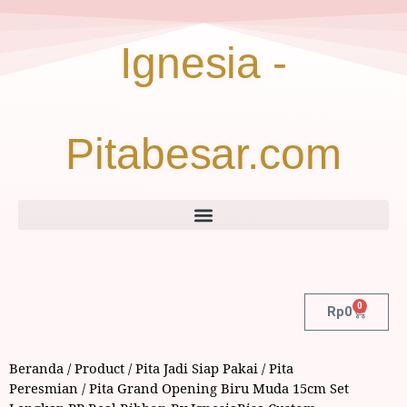
Ignesia -
Pitabesar.com
0
Rp
0
Beranda
/
Product
/
Pita Jadi Siap Pakai
/
Pita
Peresmian
/ Pita Grand Opening Biru Muda 15cm Set