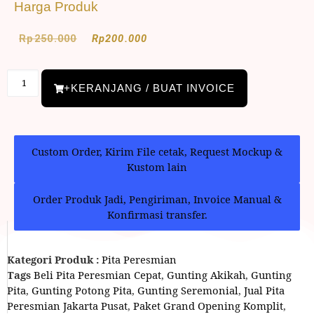
Harga Produk
Rp
250.000
Rp
200.000
+KERANJANG / BUAT INVOICE
Custom Order, Kirim File cetak, Request Mockup &
Kustom lain
Order Produk Jadi, Pengiriman, Invoice Manual &
Konfirmasi transfer.
Kategori Produk :
Pita Peresmian
Tags
Beli Pita Peresmian Cepat
,
Gunting Akikah
,
Gunting
Pita
,
Gunting Potong Pita
,
Gunting Seremonial
,
Jual Pita
Peresmian Jakarta Pusat
,
Paket Grand Opening Komplit
,