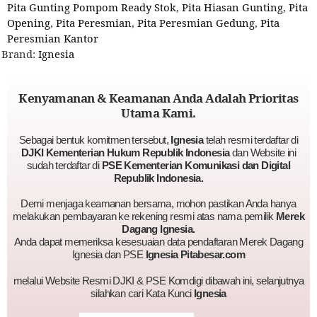
Pita Gunting Pompom Ready Stok
,
Pita Hiasan Gunting
,
Pita
Opening
,
Pita Peresmian
,
Pita Peresmian Gedung
,
Pita
Peresmian Kantor
Brand:
Ignesia
Kenyamanan & Keamanan Anda Adalah Prioritas
Utama Kami.
Sebagai bentuk komitmen tersebut,
Ignesia
telah resmi terdaftar di
DJKI Kementerian Hukum Republik Indonesia
dan Website ini
sudah terdaftar di
PSE Kementerian Komunikasi dan Digital
Republik Indonesia.
Demi menjaga keamanan bersama, mohon pastikan Anda hanya
melakukan pembayaran ke rekening resmi atas nama pemilik
Merek
Dagang Ignesia.
Anda dapat memeriksa kesesuaian data pendaftaran Merek Dagang
Ignesia dan PSE
Ignesia Pitabesar.com
melalui Website Resmi DJKI & PSE Komdigi dibawah ini, selanjutnya
silahkan cari Kata Kunci
Ignesia