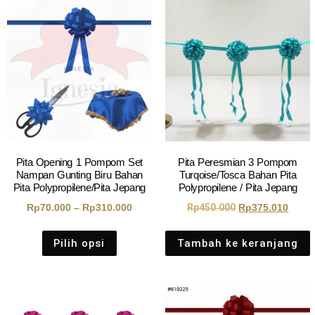
Pita Opening 1 Pompom Set
Pita Peresmian 3 Pompom
Nampan Gunting Biru Bahan
Turqoise/Tosca Bahan Pita
Pita Polypropilene/Pita Jepang
Polypropilene / Pita Jepang
Rp
70.000
–
Rp
310.000
Rp
450.000
Rp
375.010
Pilih opsi
Tambah ke keranjang