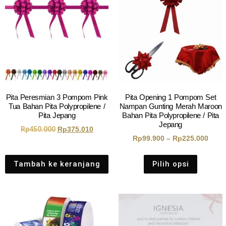
Pita Peresmian 3 Pompom Pink
Pita Opening 1 Pompom Set
Tua Bahan Pita Polypropilene /
Nampan Gunting Merah Maroon
Pita Jepang
Bahan Pita Polypropilene / Pita
Jepang
Rp
450.000
Rp
375.010
Rp
99.900
–
Rp
225.000
Tambah ke keranjang
Pilih opsi