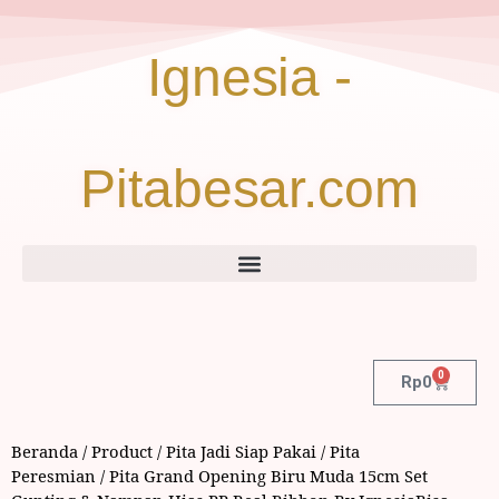
Ignesia -
Pitabesar.com
0
Rp
0
Beranda
/
Product
/
Pita Jadi Siap Pakai
/
Pita
Peresmian
/ Pita Grand Opening Biru Muda 15cm Set