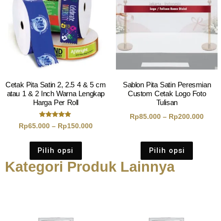
Cetak Pita Satin 2, 2.5 4 & 5 cm
Sablon Pita Satin Peresmian
atau 1 & 2 Inch Warna Lengkap
Custom Cetak Logo Foto
Harga Per Roll
Tulisan
Rp
85.000
–
Rp
200.000
Dinilai
Rp
65.000
–
Rp
150.000
5.00
dari 5
Pilih opsi
Pilih opsi
Kategori Produk Lainnya