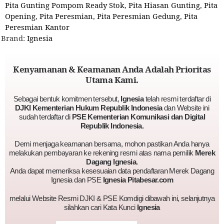
Pita Gunting Pompom Ready Stok
,
Pita Hiasan Gunting
,
Pita
Opening
,
Pita Peresmian
,
Pita Peresmian Gedung
,
Pita
Peresmian Kantor
Brand:
Ignesia
Kenyamanan & Keamanan Anda Adalah Prioritas
Utama Kami.
Sebagai bentuk komitmen tersebut,
Ignesia
telah resmi terdaftar di
DJKI Kementerian Hukum Republik Indonesia
dan Website ini
sudah terdaftar di
PSE Kementerian Komunikasi dan Digital
Republik Indonesia.
Demi menjaga keamanan bersama, mohon pastikan Anda hanya
melakukan pembayaran ke rekening resmi atas nama pemilik
Merek
Dagang Ignesia.
Anda dapat memeriksa kesesuaian data pendaftaran Merek Dagang
Ignesia dan PSE
Ignesia Pitabesar.com
melalui Website Resmi DJKI & PSE Komdigi dibawah ini, selanjutnya
silahkan cari Kata Kunci
Ignesia