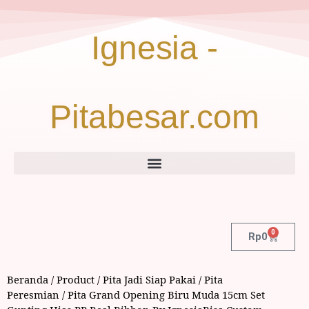
Ignesia -
Pitabesar.com
0
Rp
0
Beranda
/
Product
/
Pita Jadi Siap Pakai
/
Pita
Peresmian
/ Pita Grand Opening Biru Muda 15cm Set