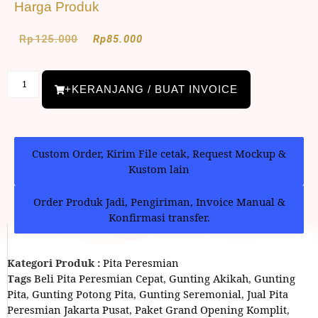
Harga Produk
Rp
125.000
Rp
85.000
+KERANJANG / BUAT INVOICE
Custom Order, Kirim File cetak, Request Mockup &
Kustom lain
Order Produk Jadi, Pengiriman, Invoice Manual &
Konfirmasi transfer.
Kategori Produk :
Pita Peresmian
Tags
Beli Pita Peresmian Cepat
,
Gunting Akikah
,
Gunting
Pita
,
Gunting Potong Pita
,
Gunting Seremonial
,
Jual Pita
Peresmian Jakarta Pusat
,
Paket Grand Opening Komplit
,