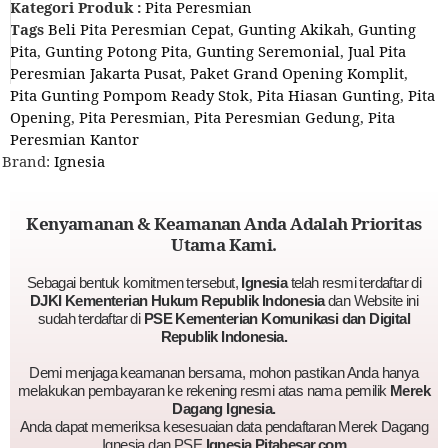
Kategori Produk :
Pita Peresmian
Tags
Beli Pita Peresmian Cepat
,
Gunting Akikah
,
Gunting
Pita
,
Gunting Potong Pita
,
Gunting Seremonial
,
Jual Pita
Peresmian Jakarta Pusat
,
Paket Grand Opening Komplit
,
Pita Gunting Pompom Ready Stok
,
Pita Hiasan Gunting
,
Pita
Opening
,
Pita Peresmian
,
Pita Peresmian Gedung
,
Pita
Peresmian Kantor
Brand:
Ignesia
Kenyamanan & Keamanan Anda Adalah Prioritas
Utama Kami.
Sebagai bentuk komitmen tersebut,
Ignesia
telah resmi terdaftar di
DJKI Kementerian Hukum Republik Indonesia
dan Website ini
sudah terdaftar di
PSE Kementerian Komunikasi dan Digital
Republik Indonesia.
Demi menjaga keamanan bersama, mohon pastikan Anda hanya
melakukan pembayaran ke rekening resmi atas nama pemilik
Merek
Dagang Ignesia.
Anda dapat memeriksa kesesuaian data pendaftaran Merek Dagang
Ignesia dan PSE
Ignesia Pitabesar.com