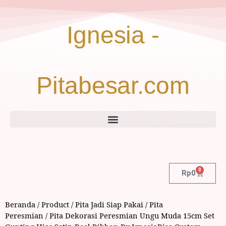
Ignesia -
Pitabesar.com
0
Rp
0
Beranda
/
Product
/
Pita Jadi Siap Pakai
/
Pita
Peresmian
/ Pita Dekorasi Peresmian Ungu Muda 15cm Set