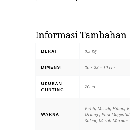
Informasi Tambahan
0,5 kg
BERAT
20 × 25 × 10 cm
DIMENSI
UKURAN
20cm
GUNTING
Putih, Merah, Hitam, B
Orange, Pink Magenta/F
WARNA
Salem, Merah Maroon