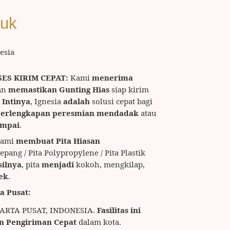
duk
esia
ES KIRIM CEPAT:
Kami
menerima
an
memastikan
Gunting Hias
siap kirim
.
Intinya
, Ignesia
adalah
solusi cepat bagi
erlengkapan peresmian mendadak
atau
ampai
.
ami
membuat Pita Hiasan
epang / Pita Polypropylene / Pita Plastik
silnya
, pita
menjadi
kokoh, mengkilap,
ek
.
a Pusat:
ARTA PUSAT, INDONESIA.
Fasilitas ini
n
Pengiriman Cepat
dalam kota.