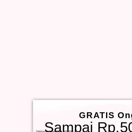
GRATIS On
Sampai Rp.50
**Minimal Order Rp.1.000.000,-