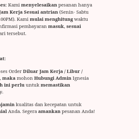
es:
Kami
menyelesaikan
pesanan hanya
 Jam Kerja Sesuai antrian
(Senin- Sabtu
7.00PM). Kami
mulai menghitung
waktu
onfirmasi pembayaran
masuk
,
sesuai
ari tersebut.
at:
ses Order
Diluar Jam Kerja / Libur /
,
maka
mohon
Hubungi Admin
Ignesia
 ini perlu
untuk
memastikan
y
.
jamin
kualitas dan kecepatan untuk
ial
Anda. Segera
amankan
pesanan Anda!