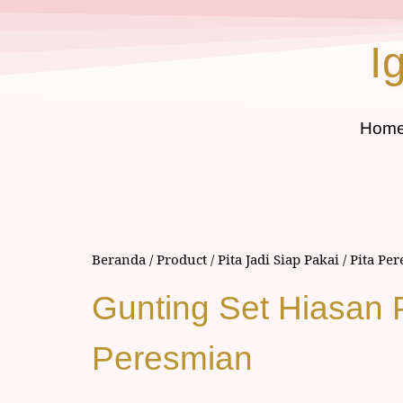
I
Hom
Beranda
/
Product
/
Pita Jadi Siap Pakai
/
Pita Pe
Gunting Set Hiasan 
Peresmian