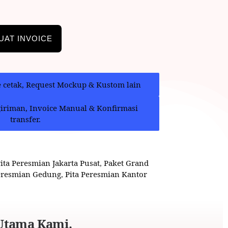
UAT INVOICE
e cetak, Request Mockup & Kustom lain
giriman, Invoice Manual & Konfirmasi
transfer.
Pita Peresmian Jakarta Pusat
,
Paket Grand
Peresmian Gedung
,
Pita Peresmian Kantor
Utama Kami.