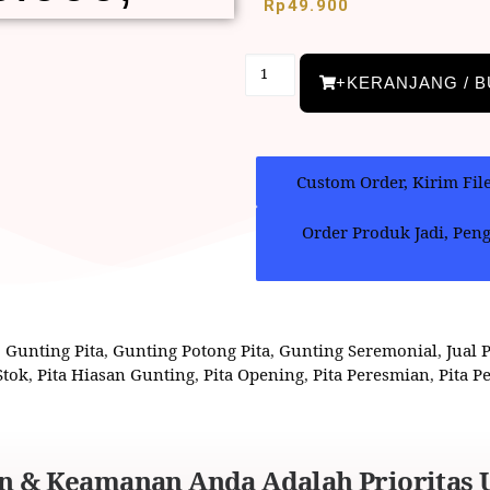
Rp
49.900
+KERANJANG / B
Custom Order, Kirim Fil
Order Produk Jadi, Pen
,
Gunting Pita
,
Gunting Potong Pita
,
Gunting Seremonial
,
Jual 
Stok
,
Pita Hiasan Gunting
,
Pita Opening
,
Pita Peresmian
,
Pita 
 & Keamanan Anda Adalah Prioritas 