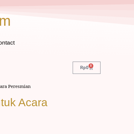
om
ontact
0
Rp
0
cara Peresmian
tuk Acara