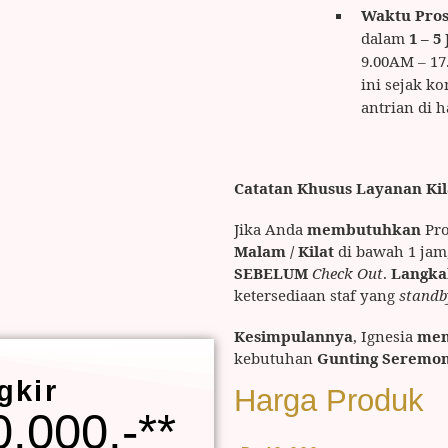
Waktu Pros
dalam
1 – 5
9.00AM – 1
ini sejak k
antrian di h
Catatan Khusus Layanan Kil
Jika Anda
membutuhkan
Pro
Malam / Kilat
di bawah 1 jam
SEBELUM
Check Out
.
Langkah
ketersediaan staf yang
standb
Kesimpulannya
, Ignesia
men
kebutuhan
Gunting Seremon
gkir
Harga Produk
.000,-**