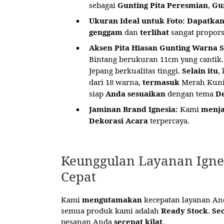
sebagai
Gunting Pita Peresmian
,
Gun
Ukuran Ideal untuk Foto:
Dapatka
genggam
dan
terlihat
sangat propors
Aksen Pita Hiasan Gunting Warna S
Bintang berukuran 11cm yang cantik
Jepang berkualitas tinggi.
Selain itu
,
dari 18 warna,
termasuk
Merah Kunin
siap
Anda sesuaikan
dengan tema
De
Jaminan Brand Ignesia:
Kami
menj
Dekorasi Acara
terpercaya.
Keunggulan Layanan Ignesi
Cepat
Kami
mengutamakan
kecepatan layanan An
semua produk kami adalah
Ready Stock
.
Se
pesanan Anda
secepat kilat
.