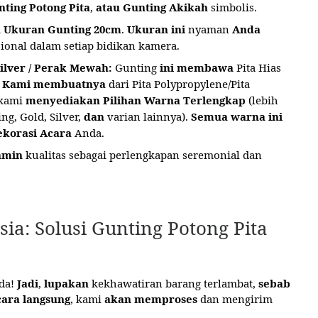
ting Potong Pita
,
atau
Gunting Akikah
simbolis.
n
Ukuran Gunting 20cm
.
Ukuran ini
nyaman
Anda
ional dalam setiap bidikan kamera.
ilver / Perak Mewah:
Gunting
ini membawa
Pita Hias
.
Kami membuatnya
dari Pita Polypropylene/Pita
 kami
menyediakan
Pilihan Warna Terlengkap
(lebih
g, Gold, Silver,
dan
varian lainnya).
Semua warna ini
korasi Acara
Anda.
amin
kualitas sebagai perlengkapan seremonial dan
a: Solusi Gunting Potong Pita
da!
Jadi
,
lupakan
kekhawatiran barang terlambat,
sebab
cara langsung
, kami
akan memproses
dan mengirim