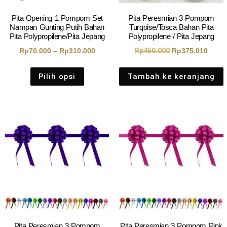
Pita Opening 1 Pompom Set
Pita Peresmian 3 Pompom
Nampan Gunting Putih Bahan
Turqoise/Tosca Bahan Pita
Pita Polypropilene/Pita Jepang
Polypropilene / Pita Jepang
Rp
70.000
–
Rp
310.000
Rp
450.000
Rp
375.010
Pilih opsi
Tambah ke keranjang
Pita Peresmian 3 Pompom
Pita Peresmian 3 Pompom Pink