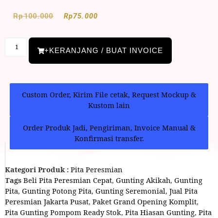
Rp
100.000
Rp
75.000
+KERANJANG / BUAT INVOICE
Custom Order, Kirim File cetak, Request Mockup &
Kustom lain
Order Produk Jadi, Pengiriman, Invoice Manual &
Konfirmasi transfer.
Kategori Produk :
Pita Peresmian
Tags
Beli Pita Peresmian Cepat
,
Gunting Akikah
,
Gunting
Pita
,
Gunting Potong Pita
,
Gunting Seremonial
,
Jual Pita
Peresmian Jakarta Pusat
,
Paket Grand Opening Komplit
,
Pita Gunting Pompom Ready Stok
,
Pita Hiasan Gunting
,
Pita