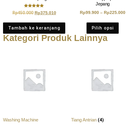
Jepang
Dinilai
Rp
99.900
–
Rp
225.000
Rp
450.000
Rp
375.010
5.00
dari 5
Tambah ke keranjang
Pilih opsi
Kategori Produk Lainnya
(4)
Washing Machine
Tiang Antrian