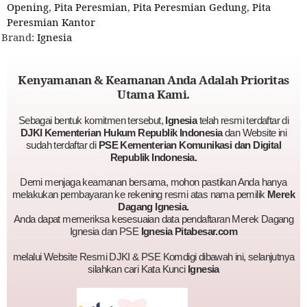
Opening
,
Pita Peresmian
,
Pita Peresmian Gedung
,
Pita
Peresmian Kantor
Brand:
Ignesia
Kenyamanan & Keamanan Anda Adalah Prioritas
Utama Kami.
Sebagai bentuk komitmen tersebut,
Ignesia
telah resmi terdaftar di
DJKI Kementerian Hukum Republik Indonesia
dan Website ini
sudah terdaftar di
PSE Kementerian Komunikasi dan Digital
Republik Indonesia.
Demi menjaga keamanan bersama, mohon pastikan Anda hanya
melakukan pembayaran ke rekening resmi atas nama pemilik
Merek
Dagang Ignesia.
Anda dapat memeriksa kesesuaian data pendaftaran Merek Dagang
Ignesia dan PSE
Ignesia Pitabesar.com
melalui Website Resmi DJKI & PSE Komdigi dibawah ini, selanjutnya
silahkan cari Kata Kunci
Ignesia