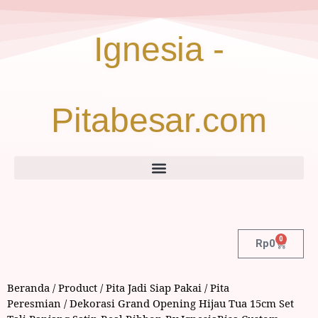
Ignesia -
Pitabesar.com
0
Rp
0
Beranda
/
Product
/
Pita Jadi Siap Pakai
/
Pita
Peresmian
/ Dekorasi Grand Opening Hijau Tua 15cm Set