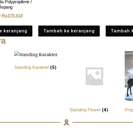
a Polypropilene /
 Jepang
0
Rp
375.010
e keranjang
Tambah ke keranjang
Tambah k
ya
Standing Karakter
(5)
Standing Flower
(4)
Pro