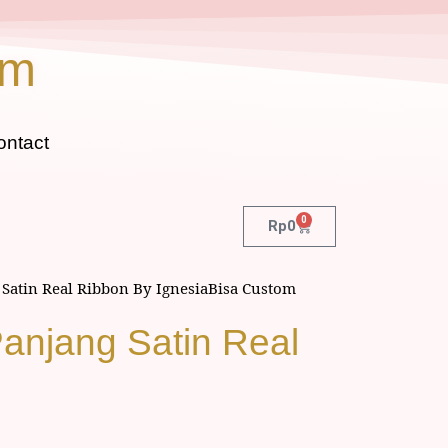
om
ontact
0
Rp
0
 Satin Real Ribbon By IgnesiaBisa Custom
anjang Satin Real