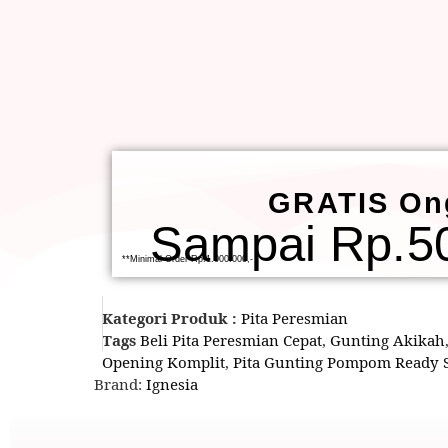
GRATIS On
Sampai Rp.50
**Minimal Order Rp.1.000.000,-
Kategori Produk :
Pita Peresmian
Tags
Beli Pita Peresmian Cepat
,
Gunting Akikah
Opening Komplit
,
Pita Gunting Pompom Ready 
Brand:
Ignesia