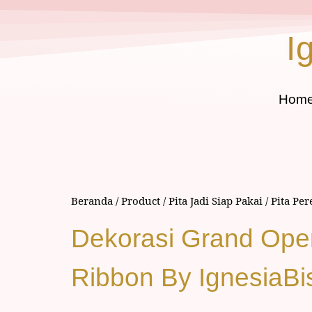
I
Hom
Beranda
/
Product
/
Pita Jadi Siap Pakai
/
Pita Pe
Dekorasi Grand Open
Ribbon By IgnesiaB