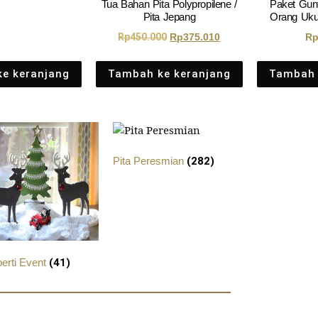
Tua Bahan Pita Polypropilene /
Paket Gunt
Pita Jepang
Orang Uku
Rp
450.000
Rp
375.010
R
e keranjang
Tambah ke keranjang
Tambah 
Pita Peresmian
(282)
perti Event
(41)