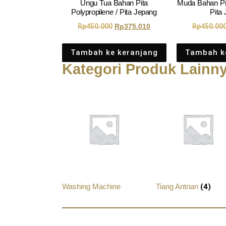
Ungu Tua Bahan Pita
Muda Bahan Pit
Polypropilene / Pita Jepang
Pita
Rp
450.000
Rp
375.010
Rp
450.00
Tambah ke keranjang
Tambah k
Kategori Produk Lainn
Washing Machine
Tiang Antrian
(4)