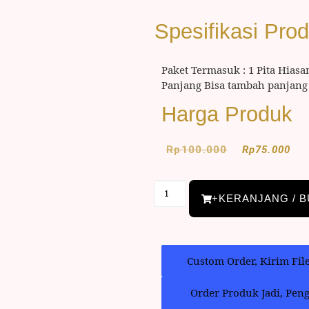
Spesifikasi Pro
Paket Termasuk : 1 Pita Hiasa
Panjang Bisa tambah panjang 
Harga Produk
Rp
100.000
Rp
75.000
+KERANJANG / B
Custom Order, Kirim Fil
Order Produk Jadi, Pen