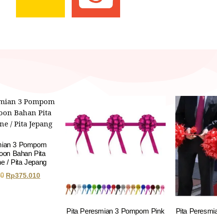
smian 3 Pompom
oon Bahan Pita
ne / Pita Jepang
00
Rp
375.010
Pita Peresmian 3 Pompom Pink
Pita Peresmi