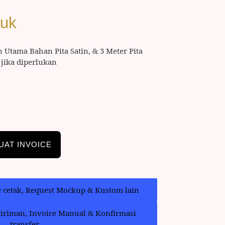
duk
n Utama Bahan Pita Satin, & 3 Meter Pita
jika diperlukan
UAT INVOICE
e cetak, Request Mockup & Kustom lain
giriman, Invoice Manual & Konfirmasi
transfer.