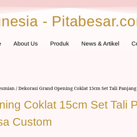
gnesia - Pitabesar.c
e
About Us
Produk
News & Artikel
C
resmian
/ Dekorasi Grand Opening Coklat 15cm Set Tali Panjang
ing Coklat 15cm Set Tali P
isa Custom