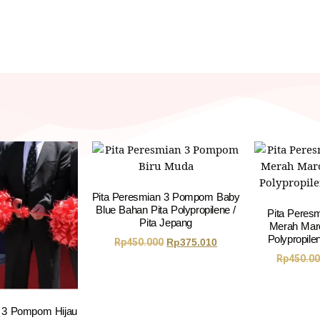
Pita Peresmian 3 Pompom Baby
Blue Bahan Pita Polypropilene /
Pita Pere
Pita Jepang
Merah Mar
Polypropile
Rp
450.000
Rp
375.010
Rp
450.0
n 3 Pompom Hijau