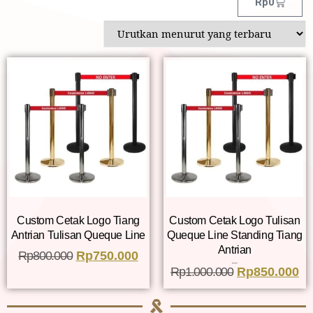
Rp
0
Custom Cetak Logo Tiang
Custom Cetak Logo Tulisan
Antrian Tulisan Queque Line
Queque Line Standing Tiang
Antrian
Rp
800.000
Rp
750.000
Dinilai
Rp
1.000.000
5.00
Rp
850.000
dari 5