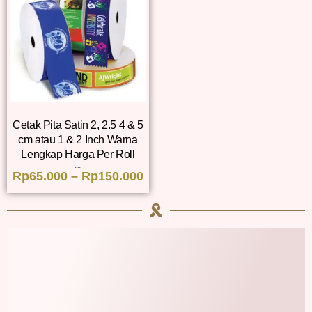
Cetak Pita Satin 2, 2.5 4 & 5
cm atau 1 & 2 Inch Warna
Lengkap Harga Per Roll
Dinilai
Rp
65.000
–
5.00
Rp
150.000
dari 5