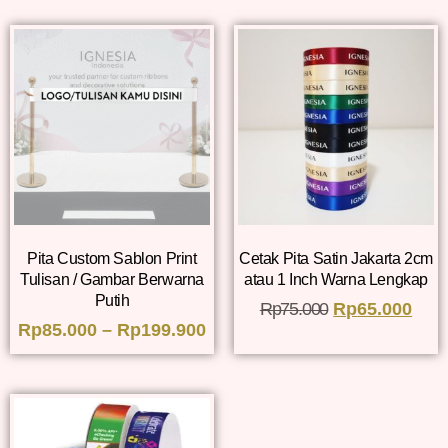
Pita Custom Sablon Print
Cetak Pita Satin Jakarta 2cm
Tulisan / Gambar Berwarna
atau 1 Inch Warna Lengkap
Putih
Rp
75.000
Rp
65.000
Rp
85.000
–
Rp
199.900