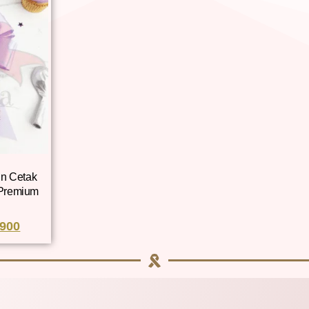
un Cetak
 Premium
.900