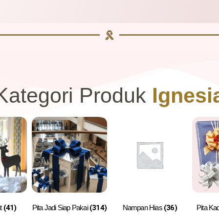
Kategori Produk
Ignesi
nt
(41)
Pita Jadi Siap Pakai
(314)
Nampan Hias
(36)
Pita Ka