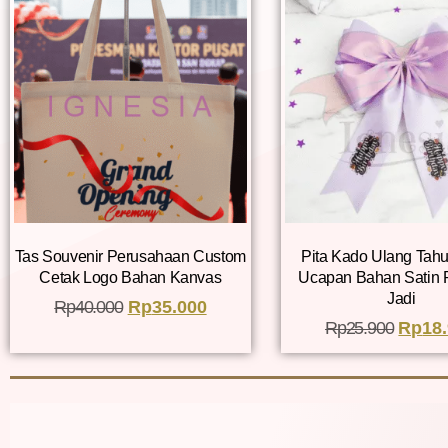
Tas Souvenir Perusahaan Custom
Pita Kado Ulang Tah
Cetak Logo Bahan Kanvas
Ucapan Bahan Satin
Jadi
Rp
40.000
Rp
35.000
Rp
25.900
Rp
18