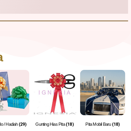
a
do / Hadiah
(29)
Gunting Hias Pita
(18)
Pita Mobil Baru
(18)