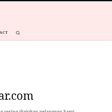
Search
ACT
ar.com
ng sering diajukan pelanggan kami.