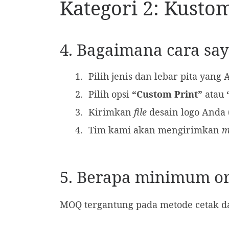
Kategori 2: Kustom
4. Bagaimana cara sa
Pilih jenis dan lebar pita yan
Pilih opsi
“Custom Print”
atau
Kirimkan
file
desain logo Anda 
Tim kami akan mengirimkan
m
5. Berapa minimum or
MOQ tergantung pada metode cetak dan