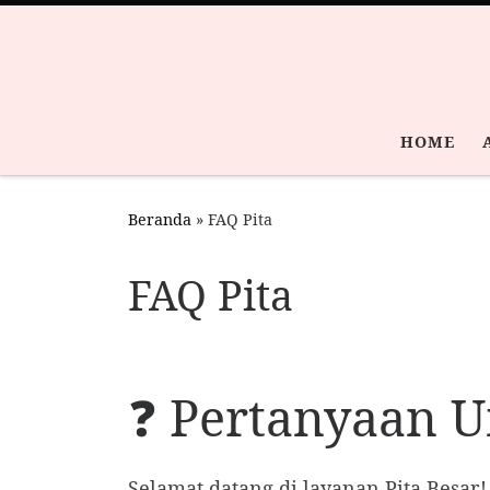
Skip to content
HOME
Beranda
»
FAQ Pita
FAQ Pita
❓ Pertanyaan 
Selamat datang di layanan Pita Besar