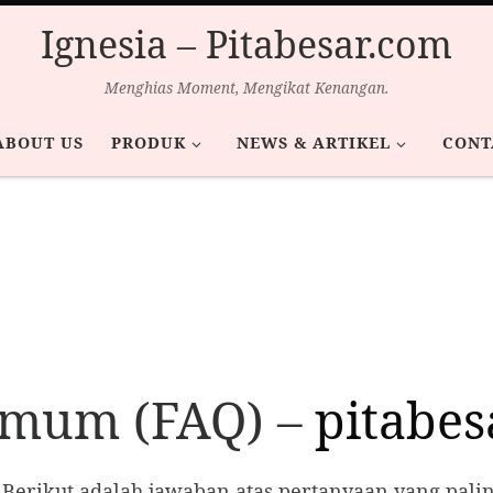
Ignesia – Pitabesar.com
Menghias Moment, Mengikat Kenangan.
ABOUT US
PRODUK
NEWS & ARTIKEL
CONT
Umum (FAQ) –
pitabes
! Berikut adalah jawaban atas pertanyaan yang pali