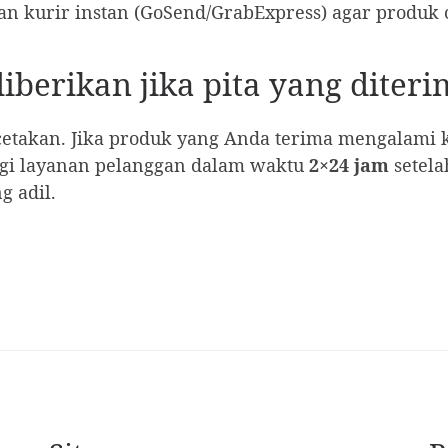
n kurir instan (GoSend/GrabExpress) agar produk 
diberikan jika pita yang diter
etakan. Jika produk yang Anda terima mengalami k
ungi layanan pelanggan dalam waktu
2×24 jam
setela
g adil.