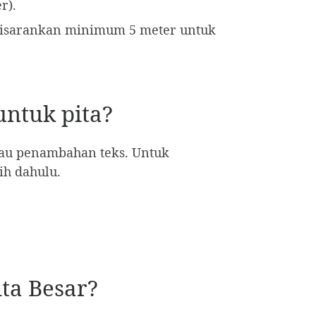
r).
Disarankan minimum 5 meter untuk
untuk pita?
atau penambahan teks. Untuk
ih dahulu.
ita Besar?