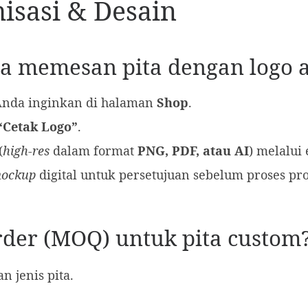
isasi & Desain
ya memesan pita dengan logo a
g Anda inginkan di halaman
Shop
.
“Cetak Logo”
.
(
high-res
dalam format
PNG, PDF, atau AI
) melalui
ockup
digital untuk persetujuan sebelum proses pro
der (MOQ) untuk pita custom
 jenis pita.