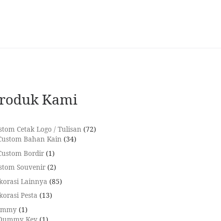
roduk Kami
stom Cetak Logo / Tulisan
72
Custom Bahan Kain
34
Custom Bordir
1
stom Souvenir
2
korasi Lainnya
85
korasi Pesta
13
ummy
1
Dummy Key
1