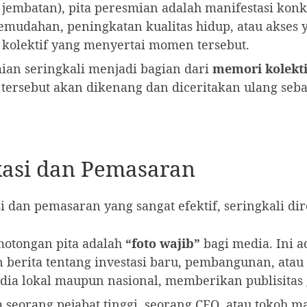
u jembatan), pita peresmian adalah manifestasi konk
kemudahan, peningkatan kualitas hidup, atau akses 
 kolektif yang menyertai momen tersebut.
an seringkali menjadi bagian dari
memori kolekti
rsebut akan dikenang dan diceritakan ulang sebaga
asi dan Pemasaran
i dan pemasaran yang sangat efektif, seringkali d
tongan pita adalah
“foto wajib”
bagi media. Ini a
 berita tentang investasi baru, pembangunan, atau 
ia lokal maupun nasional, memberikan publisitas gr
 seorang pejabat tinggi, seorang CEO, atau tokoh m