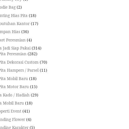
odie Bag
2
nting Hias Pita
18
butuhan Kantor
17
mpan Hias
36
ket Peresmian
4
a Jadi Siap Pakai
314
Pita Peresmian
282
Pita Dekorasi Custom
70
Pita Hampers / Parsel
11
Pita Mobil Baru
18
Pita Motor Baru
15
ta Kado / Hadiah
29
ta Mobil Baru
18
operti Event
41
anding Flower
4
anding Karakter
5